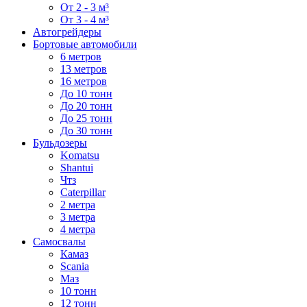
От 2 - 3 м³
От 3 - 4 м³
Автогрейдеры
Бортовые автомобили
6 метров
13 метров
16 метров
До 10 тонн
До 20 тонн
До 25 тонн
До 30 тонн
Бульдозеры
Komatsu
Shantui
Чтз
Caterpillar
2 метра
3 метра
4 метра
Самосвалы
Камаз
Scania
Маз
10 тонн
12 тонн