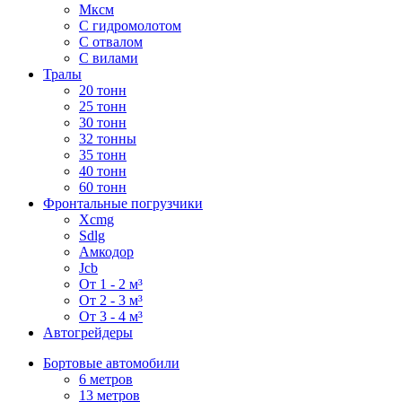
Мксм
С гидромолотом
С отвалом
С вилами
Тралы
20 тонн
25 тонн
30 тонн
32 тонны
35 тонн
40 тонн
60 тонн
Фронтальные погрузчики
Xcmg
Sdlg
Амкодор
Jcb
От 1 - 2 м³
От 2 - 3 м³
От 3 - 4 м³
Автогрейдеры
Бортовые автомобили
6 метров
13 метров