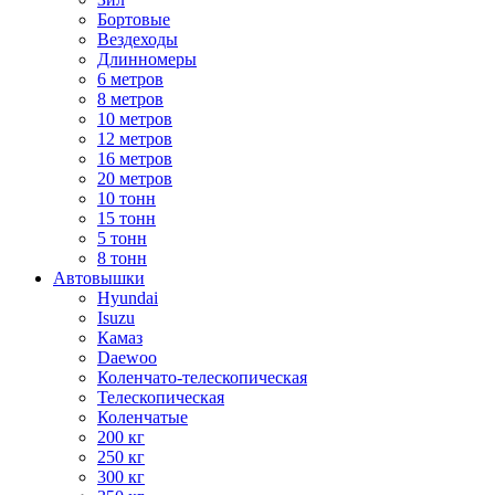
Бортовые
Вездеходы
Длинномеры
6 метров
8 метров
10 метров
12 метров
16 метров
20 метров
10 тонн
15 тонн
5 тонн
8 тонн
Автовышки
Hyundai
Isuzu
Камаз
Daewoo
Коленчато-телескопическая
Телескопическая
Коленчатые
200 кг
250 кг
300 кг