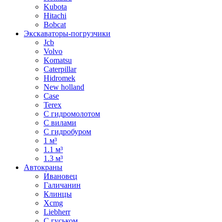
Kubota
Hitachi
Bobcat
Экскаваторы-погрузчики
Jcb
Volvo
Komatsu
Caterpillar
Hidromek
New holland
Case
Terex
С гидромолотом
С вилами
С гидробуром
1 м³
1.1 м³
1.3 м³
Автокраны
Ивановец
Галичанин
Клинцы
Xcmg
Liebherr
С гуськом