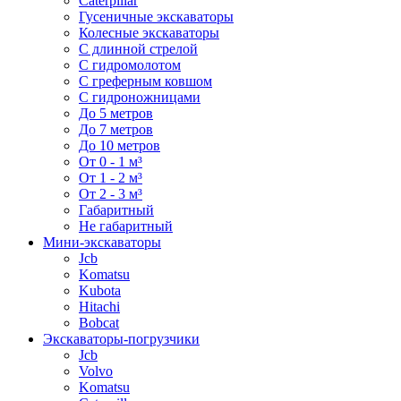
Caterpillar
Гусеничные экскаваторы
Колесные экскаваторы
С длинной стрелой
С гидромолотом
С греферным ковшом
С гидроножницами
До 5 метров
До 7 метров
До 10 метров
От 0 - 1 м³
От 1 - 2 м³
От 2 - 3 м³
Габаритный
Не габаритный
Мини-экскаваторы
Jcb
Komatsu
Kubota
Hitachi
Bobcat
Экскаваторы-погрузчики
Jcb
Volvo
Komatsu