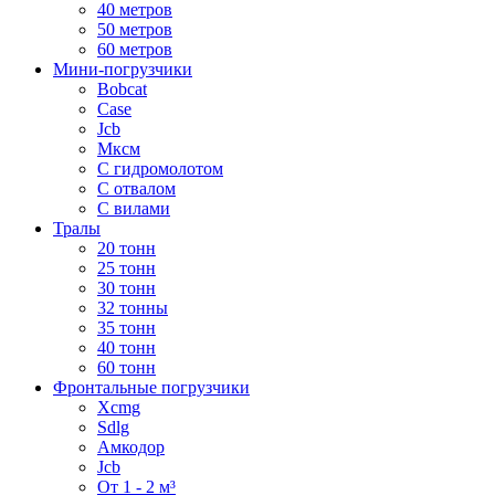
40 метров
50 метров
60 метров
Мини-погрузчики
Bobcat
Case
Jcb
Мксм
С гидромолотом
С отвалом
С вилами
Тралы
20 тонн
25 тонн
30 тонн
32 тонны
35 тонн
40 тонн
60 тонн
Фронтальные погрузчики
Xcmg
Sdlg
Амкодор
Jcb
От 1 - 2 м³