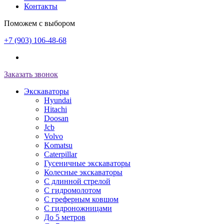
Контакты
Поможем с выбором
+7 (903) 106-48-68
Заказать звонок
Экскаваторы
Hyundai
Hitachi
Doosan
Jcb
Volvo
Komatsu
Caterpillar
Гусеничные экскаваторы
Колесные экскаваторы
С длинной стрелой
С гидромолотом
С греферным ковшом
С гидроножницами
До 5 метров