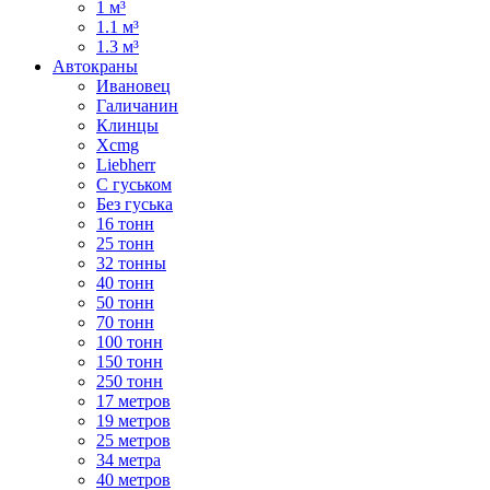
1 м³
1.1 м³
1.3 м³
Автокраны
Ивановец
Галичанин
Клинцы
Xcmg
Liebherr
С гуськом
Без гуська
16 тонн
25 тонн
32 тонны
40 тонн
50 тонн
70 тонн
100 тонн
150 тонн
250 тонн
17 метров
19 метров
25 метров
34 метра
40 метров