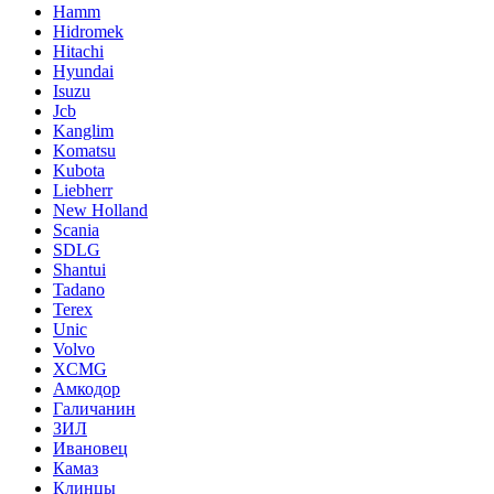
Hamm
Hidromek
Hitachi
Hyundai
Isuzu
Jcb
Kanglim
Komatsu
Kubota
Liebherr
New Holland
Scania
SDLG
Shantui
Tadano
Terex
Unic
Volvo
XCMG
Амкодор
Галичанин
ЗИЛ
Ивановец
Камаз
Клинцы