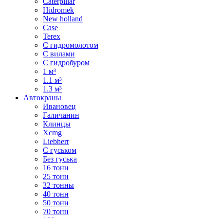
Caterpillar
Hidromek
New holland
Case
Terex
С гидромолотом
С вилами
С гидробуром
1 м³
1.1 м³
1.3 м³
Автокраны
Ивановец
Галичанин
Клинцы
Xcmg
Liebherr
С гуськом
Без гуська
16 тонн
25 тонн
32 тонны
40 тонн
50 тонн
70 тонн