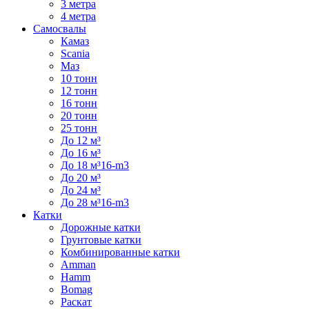
3 метра
4 метра
Самосвалы
Камаз
Scania
Маз
10 тонн
12 тонн
16 тонн
20 тонн
25 тонн
До 12 м³
До 16 м³
До 18 м³16-m3
До 20 м³
До 24 м³
До 28 м³16-m3
Катки
Дорожные катки
Грунтовые катки
Комбинированные катки
Amman
Hamm
Bomag
Раскат