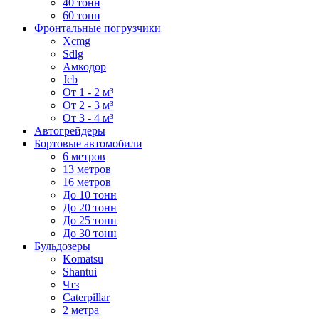
40 тонн
60 тонн
Фронтальные погрузчики
Xcmg
Sdlg
Амкодор
Jcb
От 1 - 2 м³
От 2 - 3 м³
От 3 - 4 м³
Автогрейдеры
Бортовые автомобили
6 метров
13 метров
16 метров
До 10 тонн
До 20 тонн
До 25 тонн
До 30 тонн
Бульдозеры
Komatsu
Shantui
Чтз
Caterpillar
2 метра