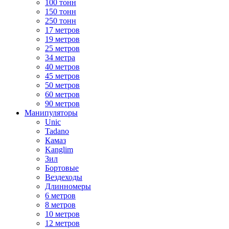
100 тонн
150 тонн
250 тонн
17 метров
19 метров
25 метров
34 метра
40 метров
45 метров
50 метров
60 метров
90 метров
Манипуляторы
Unic
Tadano
Камаз
Kanglim
Зил
Бортовые
Вездеходы
Длинномеры
6 метров
8 метров
10 метров
12 метров