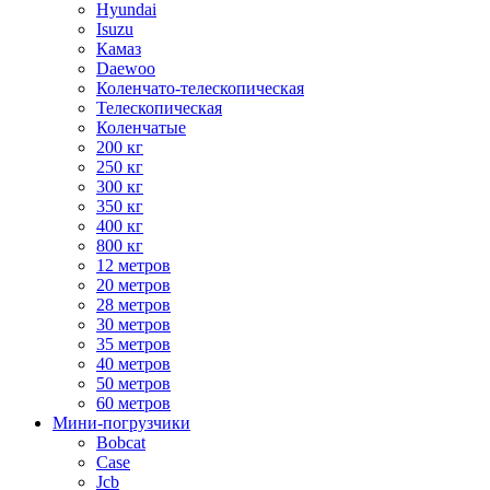
Hyundai
Isuzu
Камаз
Daewoo
Коленчато-телескопическая
Телескопическая
Коленчатые
200 кг
250 кг
300 кг
350 кг
400 кг
800 кг
12 метров
20 метров
28 метров
30 метров
35 метров
40 метров
50 метров
60 метров
Мини-погрузчики
Bobcat
Case
Jcb