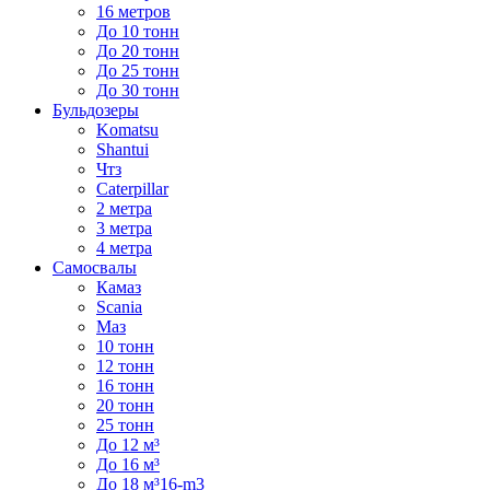
16 метров
До 10 тонн
До 20 тонн
До 25 тонн
До 30 тонн
Бульдозеры
Komatsu
Shantui
Чтз
Caterpillar
2 метра
3 метра
4 метра
Самосвалы
Камаз
Scania
Маз
10 тонн
12 тонн
16 тонн
20 тонн
25 тонн
До 12 м³
До 16 м³
До 18 м³16-m3