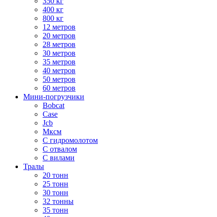
350 кг
400 кг
800 кг
12 метров
20 метров
28 метров
30 метров
35 метров
40 метров
50 метров
60 метров
Мини-погрузчики
Bobcat
Case
Jcb
Мксм
С гидромолотом
С отвалом
С вилами
Тралы
20 тонн
25 тонн
30 тонн
32 тонны
35 тонн