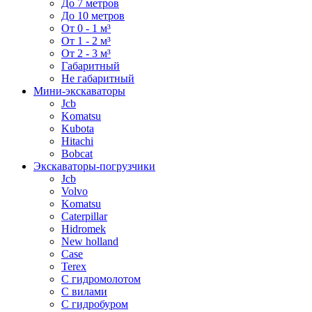
До 7 метров
До 10 метров
От 0 - 1 м³
От 1 - 2 м³
От 2 - 3 м³
Габаритный
Не габаритный
Мини-экскаваторы
Jcb
Komatsu
Kubota
Hitachi
Bobcat
Экскаваторы-погрузчики
Jcb
Volvo
Komatsu
Caterpillar
Hidromek
New holland
Case
Terex
С гидромолотом
С вилами
С гидробуром