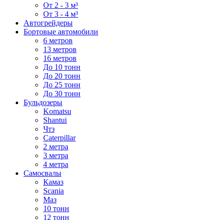
От 2 - 3 м³
От 3 - 4 м³
Автогрейдеры
Бортовые автомобили
6 метров
13 метров
16 метров
До 10 тонн
До 20 тонн
До 25 тонн
До 30 тонн
Бульдозеры
Komatsu
Shantui
Чтз
Caterpillar
2 метра
3 метра
4 метра
Самосвалы
Камаз
Scania
Маз
10 тонн
12 тонн