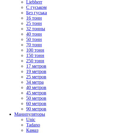
Liebherr
С гуськом
Без гуська
16 тонн
25 тонн
32 тонны
40 тонн
50 тонн
70 тонн
100 тонн
150 тонн
250 тонн
17 метров
19 метров
25 метров
34 метра
40 метров
45 метров
50 метров
60 метров
90 метров
Манипуляторы
Unic
Tadano
Камаз