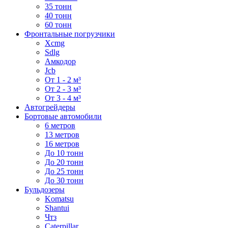
35 тонн
40 тонн
60 тонн
Фронтальные погрузчики
Xcmg
Sdlg
Амкодор
Jcb
От 1 - 2 м³
От 2 - 3 м³
От 3 - 4 м³
Автогрейдеры
Бортовые автомобили
6 метров
13 метров
16 метров
До 10 тонн
До 20 тонн
До 25 тонн
До 30 тонн
Бульдозеры
Komatsu
Shantui
Чтз
Caterpillar