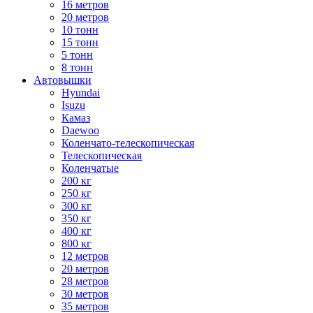
16 метров
20 метров
10 тонн
15 тонн
5 тонн
8 тонн
Автовышки
Hyundai
Isuzu
Камаз
Daewoo
Коленчато-телескопическая
Телескопическая
Коленчатые
200 кг
250 кг
300 кг
350 кг
400 кг
800 кг
12 метров
20 метров
28 метров
30 метров
35 метров