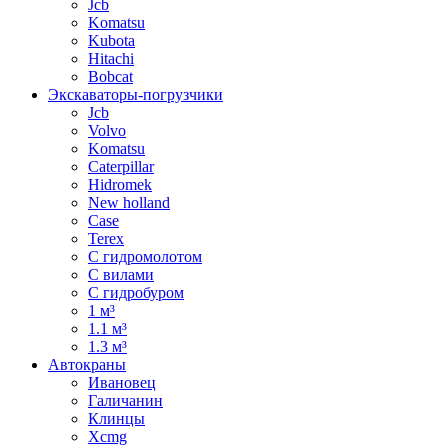
Jcb
Komatsu
Kubota
Hitachi
Bobcat
Экскаваторы-погрузчики
Jcb
Volvo
Komatsu
Caterpillar
Hidromek
New holland
Case
Terex
С гидромолотом
С вилами
С гидробуром
1 м³
1.1 м³
1.3 м³
Автокраны
Ивановец
Галичанин
Клинцы
Xcmg