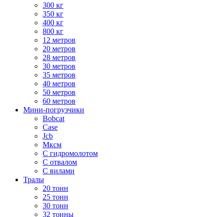
300 кг
350 кг
400 кг
800 кг
12 метров
20 метров
28 метров
30 метров
35 метров
40 метров
50 метров
60 метров
Мини-погрузчики
Bobcat
Case
Jcb
Мксм
С гидромолотом
С отвалом
С вилами
Тралы
20 тонн
25 тонн
30 тонн
32 тонны