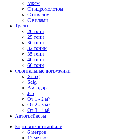
Мксм
С гидромолотом
С отвалом
С вилами
Тралы
20 тонн
25 тонн
30 тонн
32 тонны
35 тонн
40 тонн
60 тонн
Фронтальные погрузчики
Xcmg
Sdlg
Амкодор
Jcb
От 1 - 2 м³
От 2 - 3 м³
От 3 - 4 м³
Автогрейдеры
Бортовые автомобили
6 метров
13 метров