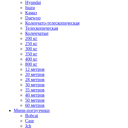
Hyundai
Isuzu
Камаз
Daewoo
Коленчато-телескопическая
Телескопическая
Коленчатые
200 кг
250 кг
300 кг
350 кг
400 кг
800 кг
12 метров
20 метров
28 метров
30 метров
35 метров
40 метров
50 метров
60 метров
Мини-погрузчики
Bobcat
Case
Jcb