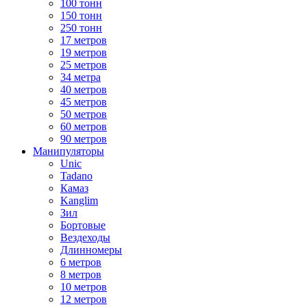
100 тонн
150 тонн
250 тонн
17 метров
19 метров
25 метров
34 метра
40 метров
45 метров
50 метров
60 метров
90 метров
Манипуляторы
Unic
Tadano
Камаз
Kanglim
Зил
Бортовые
Вездеходы
Длинномеры
6 метров
8 метров
10 метров
12 метров