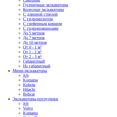
Caterpillar
Гусеничные экскаваторы
Колесные экскаваторы
С длинной стрелой
С гидромолотом
С греферным ковшом
С гидроножницами
До 5 метров
До 7 метров
До 10 метров
От 0 - 1 м³
От 1 - 2 м³
От 2 - 3 м³
Габаритный
Не габаритный
Мини-экскаваторы
Jcb
Komatsu
Kubota
Hitachi
Bobcat
Экскаваторы-погрузчики
Jcb
Volvo
Komatsu