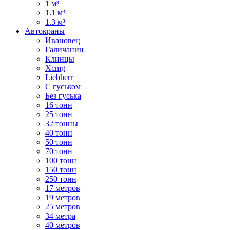
1 м³
1.1 м³
1.3 м³
Автокраны
Ивановец
Галичанин
Клинцы
Xcmg
Liebherr
С гуськом
Без гуська
16 тонн
25 тонн
32 тонны
40 тонн
50 тонн
70 тонн
100 тонн
150 тонн
250 тонн
17 метров
19 метров
25 метров
34 метра
40 метров