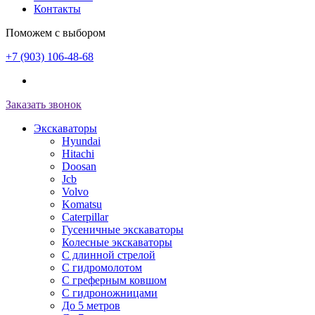
Контакты
Поможем с выбором
+7 (903) 106-48-68
Заказать звонок
Экскаваторы
Hyundai
Hitachi
Doosan
Jcb
Volvo
Komatsu
Caterpillar
Гусеничные экскаваторы
Колесные экскаваторы
С длинной стрелой
С гидромолотом
С греферным ковшом
С гидроножницами
До 5 метров