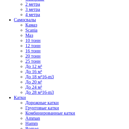
2 метра
3 метра
4 метра
Самосвалы
Камаз
Scania
Маз
10 тонн
12 тонн
16 тонн
20 тонн
25 тонн
До 12 м³
До 16 м³
До 18 м³16-m3
До 20 м³
До 24 м³
До 28 м³16-m3
Катки
Дорожные катки
Грунтовые катки
Комбинированные катки
Amman
Hamm
Bomag