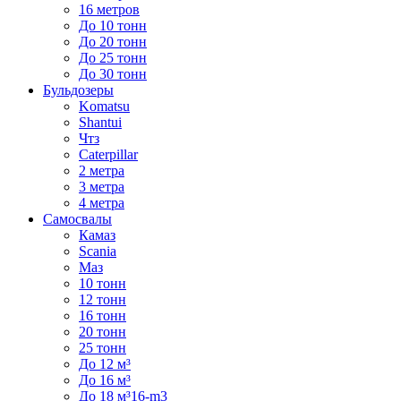
16 метров
До 10 тонн
До 20 тонн
До 25 тонн
До 30 тонн
Бульдозеры
Komatsu
Shantui
Чтз
Caterpillar
2 метра
3 метра
4 метра
Самосвалы
Камаз
Scania
Маз
10 тонн
12 тонн
16 тонн
20 тонн
25 тонн
До 12 м³
До 16 м³
До 18 м³16-m3