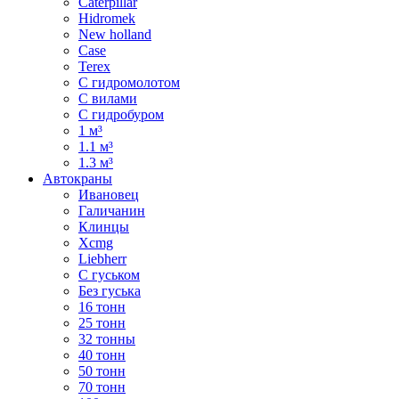
Caterpillar
Hidromek
New holland
Case
Terex
С гидромолотом
С вилами
С гидробуром
1 м³
1.1 м³
1.3 м³
Автокраны
Ивановец
Галичанин
Клинцы
Xcmg
Liebherr
С гуськом
Без гуська
16 тонн
25 тонн
32 тонны
40 тонн
50 тонн
70 тонн