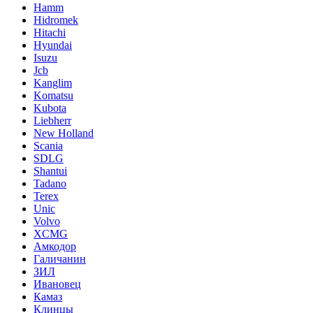
Hamm
Hidromek
Hitachi
Hyundai
Isuzu
Jcb
Kanglim
Komatsu
Kubota
Liebherr
New Holland
Scania
SDLG
Shantui
Tadano
Terex
Unic
Volvo
XCMG
Амкодор
Галичанин
ЗИЛ
Ивановец
Камаз
Клинцы