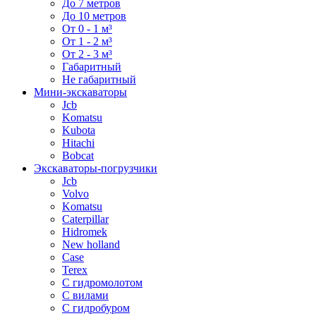
До 7 метров
До 10 метров
От 0 - 1 м³
От 1 - 2 м³
От 2 - 3 м³
Габаритный
Не габаритный
Мини-экскаваторы
Jcb
Komatsu
Kubota
Hitachi
Bobcat
Экскаваторы-погрузчики
Jcb
Volvo
Komatsu
Caterpillar
Hidromek
New holland
Case
Terex
С гидромолотом
С вилами
С гидробуром