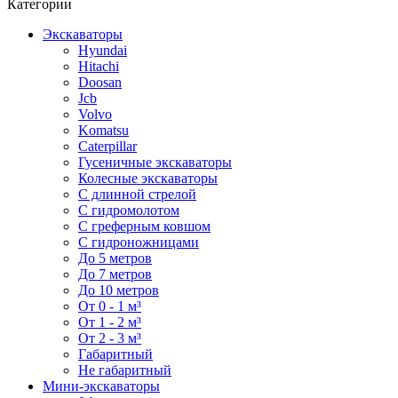
Категории
Экскаваторы
Hyundai
Hitachi
Doosan
Jcb
Volvo
Komatsu
Caterpillar
Гусеничные экскаваторы
Колесные экскаваторы
С длинной стрелой
С гидромолотом
С греферным ковшом
С гидроножницами
До 5 метров
До 7 метров
До 10 метров
От 0 - 1 м³
От 1 - 2 м³
От 2 - 3 м³
Габаритный
Не габаритный
Мини-экскаваторы