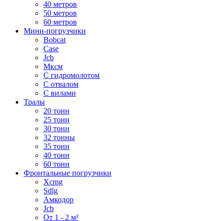
40 метров
50 метров
60 метров
Мини-погрузчики
Bobcat
Case
Jcb
Мксм
С гидромолотом
С отвалом
С вилами
Тралы
20 тонн
25 тонн
30 тонн
32 тонны
35 тонн
40 тонн
60 тонн
Фронтальные погрузчики
Xcmg
Sdlg
Амкодор
Jcb
От 1 - 2 м³