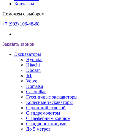
Контакты
Поможем с выбором
+7 (903) 106-48-68
Заказать звонок
Экскаваторы
Hyundai
Hitachi
Doosan
Jcb
Volvo
Komatsu
Caterpillar
Гусеничные экскаваторы
Колесные экскаваторы
С длинной стрелой
С гидромолотом
С греферным ковшом
С гидроножницами
До 5 метров