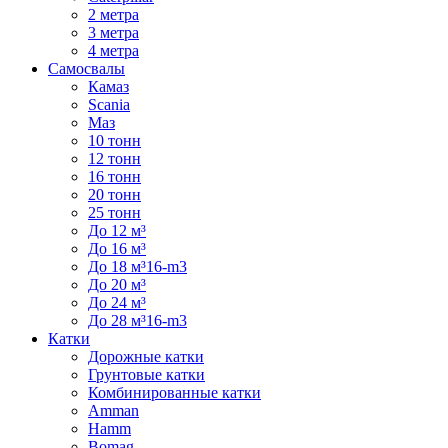
2 метра
3 метра
4 метра
Самосвалы
Камаз
Scania
Маз
10 тонн
12 тонн
16 тонн
20 тонн
25 тонн
До 12 м³
До 16 м³
До 18 м³16-m3
До 20 м³
До 24 м³
До 28 м³16-m3
Катки
Дорожные катки
Грунтовые катки
Комбинированные катки
Amman
Hamm
Bomag