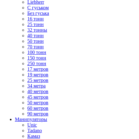
Liebherr
С гуськом
Без гуська
16 тонн
25 тонн
32 тонны
40 тонн
50 тонн
70 тонн
100 тонн
150 тонн
250 тонн
17 метров
19 метров
25 метров
34 метра
40 метров
45 метров
50 метров
60 метров
90 метров
Манипуляторы
Unic
Tadano
Камаз