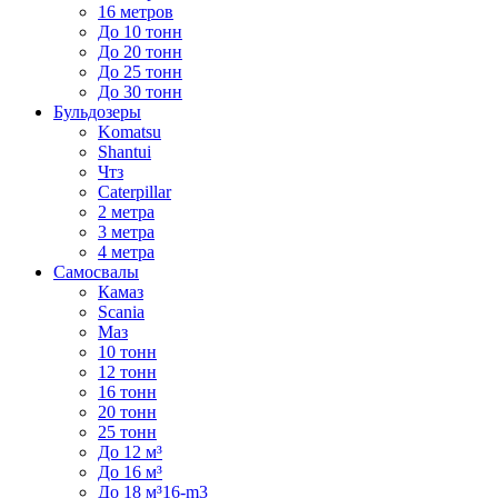
16 метров
До 10 тонн
До 20 тонн
До 25 тонн
До 30 тонн
Бульдозеры
Komatsu
Shantui
Чтз
Caterpillar
2 метра
3 метра
4 метра
Самосвалы
Камаз
Scania
Маз
10 тонн
12 тонн
16 тонн
20 тонн
25 тонн
До 12 м³
До 16 м³
До 18 м³16-m3