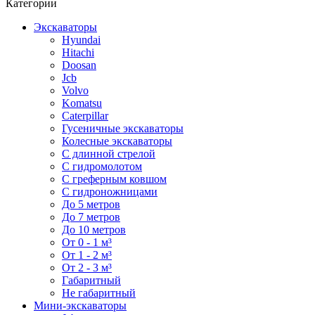
Категории
Экскаваторы
Hyundai
Hitachi
Doosan
Jcb
Volvo
Komatsu
Caterpillar
Гусеничные экскаваторы
Колесные экскаваторы
С длинной стрелой
С гидромолотом
С греферным ковшом
С гидроножницами
До 5 метров
До 7 метров
До 10 метров
От 0 - 1 м³
От 1 - 2 м³
От 2 - 3 м³
Габаритный
Не габаритный
Мини-экскаваторы