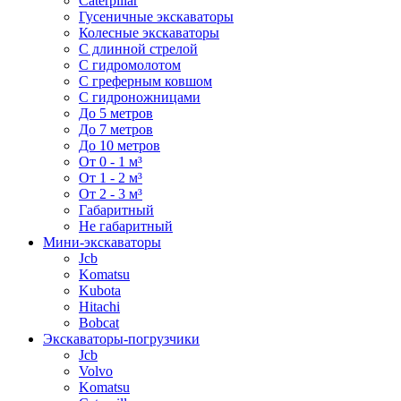
Caterpillar
Гусеничные экскаваторы
Колесные экскаваторы
С длинной стрелой
С гидромолотом
С греферным ковшом
С гидроножницами
До 5 метров
До 7 метров
До 10 метров
От 0 - 1 м³
От 1 - 2 м³
От 2 - 3 м³
Габаритный
Не габаритный
Мини-экскаваторы
Jcb
Komatsu
Kubota
Hitachi
Bobcat
Экскаваторы-погрузчики
Jcb
Volvo
Komatsu