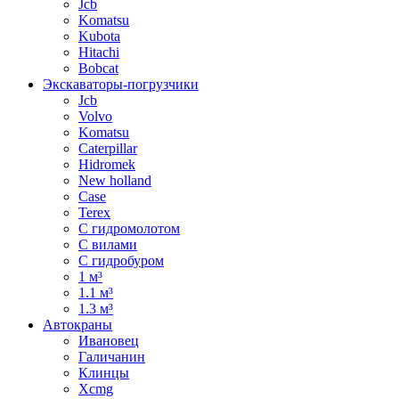
Jcb
Komatsu
Kubota
Hitachi
Bobcat
Экскаваторы-погрузчики
Jcb
Volvo
Komatsu
Caterpillar
Hidromek
New holland
Case
Terex
С гидромолотом
С вилами
С гидробуром
1 м³
1.1 м³
1.3 м³
Автокраны
Ивановец
Галичанин
Клинцы
Xcmg