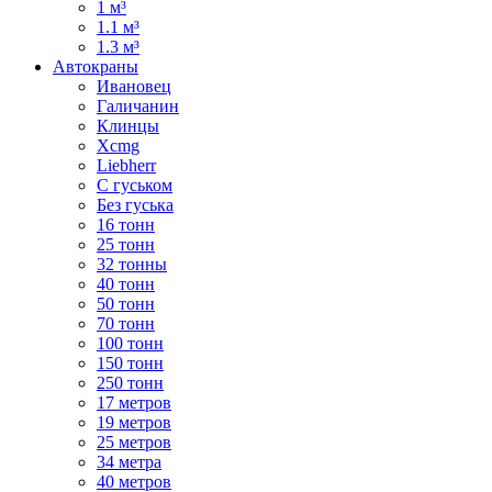
1 м³
1.1 м³
1.3 м³
Автокраны
Ивановец
Галичанин
Клинцы
Xcmg
Liebherr
С гуськом
Без гуська
16 тонн
25 тонн
32 тонны
40 тонн
50 тонн
70 тонн
100 тонн
150 тонн
250 тонн
17 метров
19 метров
25 метров
34 метра
40 метров