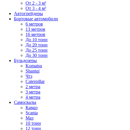
От 2 - 3 м³
От 3 - 4 м³
Автогрейдеры
Бортовые автомобили
6 метров
13 метров
16 метров
До 10 тонн
До 20 тонн
До 25 тонн
До 30 тонн
Бульдозеры
Komatsu
Shantui
Чтз
Caterpillar
2 метра
3 метра
4 метра
Самосвалы
Камаз
Scania
Маз
10 тонн
12 тонн