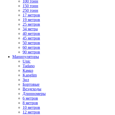
100 тонн
150 тонн
250 тонн
17 метров
19 метров
25 метров
34 метра
40 метров
45 метров
50 метров
60 метров
90 метров
Манипуляторы
Unic
Tadano
Камаз
Kanglim
Зил
Бортовые
Вездеходы
Длинномеры
6 метров
8 метров
10 метров
12 метров