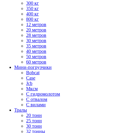
300 кг
350 кг
400 кг
800 кг
12 метров
20 метров
28 метров
30 метров
35 метров
40 метров
50 метров
60 метров
Мини-погрузчики
Bobcat
Case
Jcb
Мксм
С гидромолотом
С отвалом
С вилами
Тралы
20 тонн
25 тонн
30 тонн
32 тонны