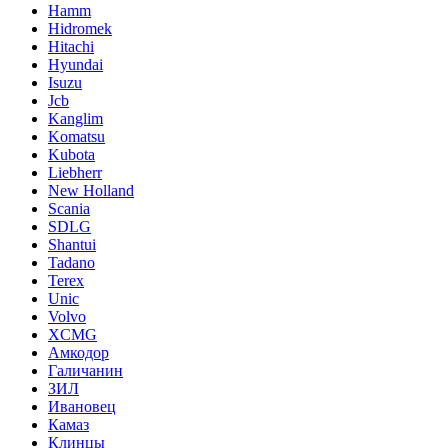
Hamm
Hidromek
Hitachi
Hyundai
Isuzu
Jcb
Kanglim
Komatsu
Kubota
Liebherr
New Holland
Scania
SDLG
Shantui
Tadano
Terex
Unic
Volvo
XCMG
Амкодор
Галичанин
ЗИЛ
Ивановец
Камаз
Клинцы