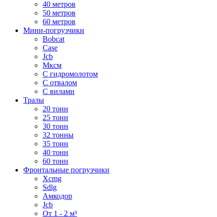
40 метров
50 метров
60 метров
Мини-погрузчики
Bobcat
Case
Jcb
Мксм
С гидромолотом
С отвалом
С вилами
Тралы
20 тонн
25 тонн
30 тонн
32 тонны
35 тонн
40 тонн
60 тонн
Фронтальные погрузчики
Xcmg
Sdlg
Амкодор
Jcb
От 1 - 2 м³