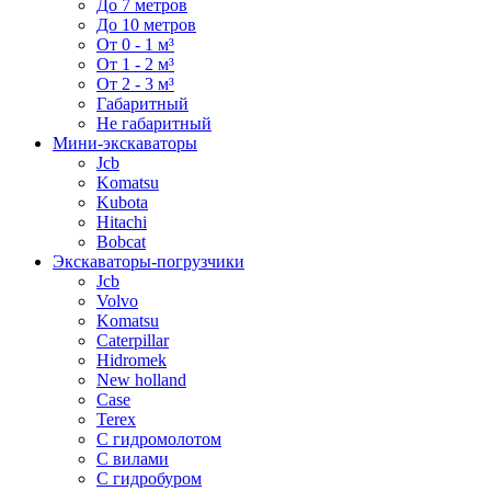
До 7 метров
До 10 метров
От 0 - 1 м³
От 1 - 2 м³
От 2 - 3 м³
Габаритный
Не габаритный
Мини-экскаваторы
Jcb
Komatsu
Kubota
Hitachi
Bobcat
Экскаваторы-погрузчики
Jcb
Volvo
Komatsu
Caterpillar
Hidromek
New holland
Case
Terex
С гидромолотом
С вилами
С гидробуром