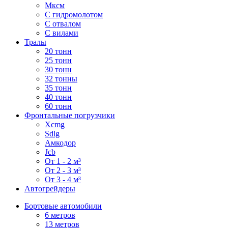
Мксм
С гидромолотом
С отвалом
С вилами
Тралы
20 тонн
25 тонн
30 тонн
32 тонны
35 тонн
40 тонн
60 тонн
Фронтальные погрузчики
Xcmg
Sdlg
Амкодор
Jcb
От 1 - 2 м³
От 2 - 3 м³
От 3 - 4 м³
Автогрейдеры
Бортовые автомобили
6 метров
13 метров