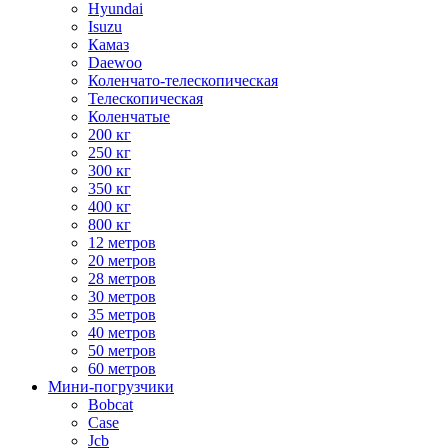
Hyundai
Isuzu
Камаз
Daewoo
Коленчато-телескопическая
Телескопическая
Коленчатые
200 кг
250 кг
300 кг
350 кг
400 кг
800 кг
12 метров
20 метров
28 метров
30 метров
35 метров
40 метров
50 метров
60 метров
Мини-погрузчики
Bobcat
Case
Jcb