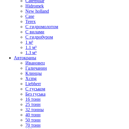
Caterpillar
Hidromek
New holland
Case
Terex
С гидромолотом
С вилами
С гидробуром
1 м³
1.1 м³
1.3 м³
Автокраны
Ивановец
Галичанин
Клинцы
Xcmg
Liebherr
С гуськом
Без гуська
16 тонн
25 тонн
32 тонны
40 тонн
50 тонн
70 тонн