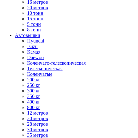
16 метров
20 метров
10 тонн
15 тонн
5 тонн
8 тонн
Автовышки
Hyundai
Isuzu
Камаз
Daewoo
Коленчато-телескопическая
Телескопическая
Коленчатые
200 кг
250 кг
300 кг
350 кг
400 кг
800 кг
12 метров
20 метров
28 метров
30 метров
35 метров