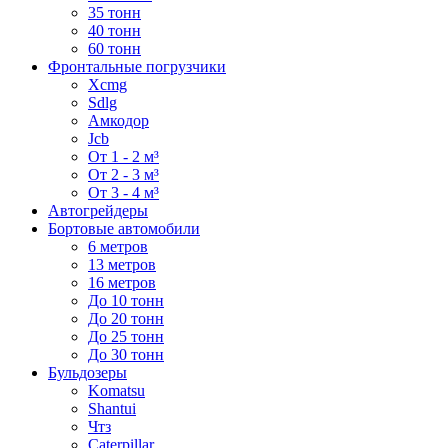
35 тонн
40 тонн
60 тонн
Фронтальные погрузчики
Xcmg
Sdlg
Амкодор
Jcb
От 1 - 2 м³
От 2 - 3 м³
От 3 - 4 м³
Автогрейдеры
Бортовые автомобили
6 метров
13 метров
16 метров
До 10 тонн
До 20 тонн
До 25 тонн
До 30 тонн
Бульдозеры
Komatsu
Shantui
Чтз
Caterpillar