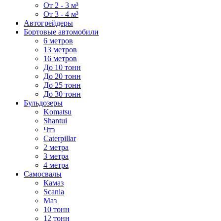
От 2 - 3 м³
От 3 - 4 м³
Автогрейдеры
Бортовые автомобили
6 метров
13 метров
16 метров
До 10 тонн
До 20 тонн
До 25 тонн
До 30 тонн
Бульдозеры
Komatsu
Shantui
Чтз
Caterpillar
2 метра
3 метра
4 метра
Самосвалы
Камаз
Scania
Маз
10 тонн
12 тонн