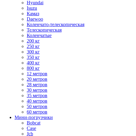
Hyundai
Isuzu
Камаз
Daewoo
Коленчато-телескопическая
Телескопическая
Коленчатые
200 кг
250 кг
300 кг
350 кг
400 кг
800 кг
12 метров
20 метров
28 метров
30 метров
35 метров
40 метров
50 метров
60 метров
Мини-погрузчики
Bobcat
Case
Jcb