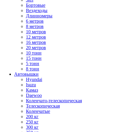
Бортовые
Вездеходы
Длинномеры
6 метров
8 метров
10 метров
12 метров
16 метров
20 метров
10 тонн
15 тонн
5 тонн
8 тонн
Автовышки
Hyundai
Isuzu
Камаз
Daewoo
Коленчато-телескопическая
Телескопическая
Коленчатые
200 кг
250 кг
300 кг