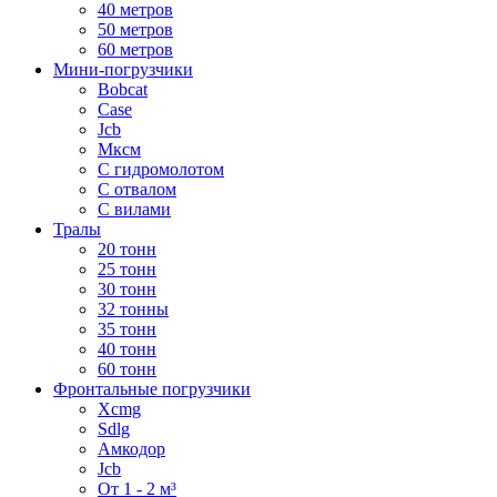
40 метров
50 метров
60 метров
Мини-погрузчики
Bobcat
Case
Jcb
Мксм
С гидромолотом
С отвалом
С вилами
Тралы
20 тонн
25 тонн
30 тонн
32 тонны
35 тонн
40 тонн
60 тонн
Фронтальные погрузчики
Xcmg
Sdlg
Амкодор
Jcb
От 1 - 2 м³