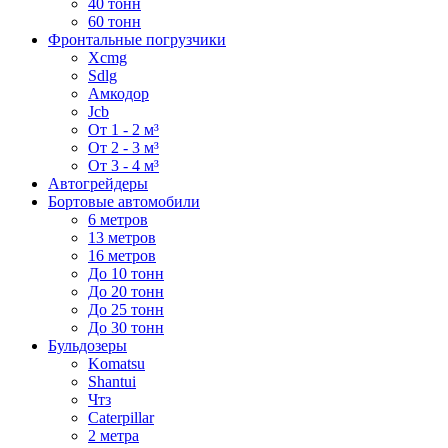
40 тонн
60 тонн
Фронтальные погрузчики
Xcmg
Sdlg
Амкодор
Jcb
От 1 - 2 м³
От 2 - 3 м³
От 3 - 4 м³
Автогрейдеры
Бортовые автомобили
6 метров
13 метров
16 метров
До 10 тонн
До 20 тонн
До 25 тонн
До 30 тонн
Бульдозеры
Komatsu
Shantui
Чтз
Caterpillar
2 метра