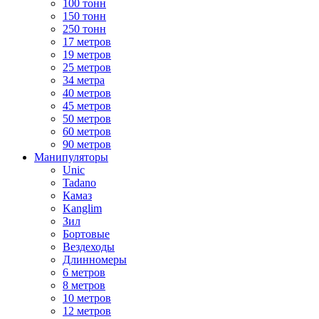
100 тонн
150 тонн
250 тонн
17 метров
19 метров
25 метров
34 метра
40 метров
45 метров
50 метров
60 метров
90 метров
Манипуляторы
Unic
Tadano
Камаз
Kanglim
Зил
Бортовые
Вездеходы
Длинномеры
6 метров
8 метров
10 метров
12 метров