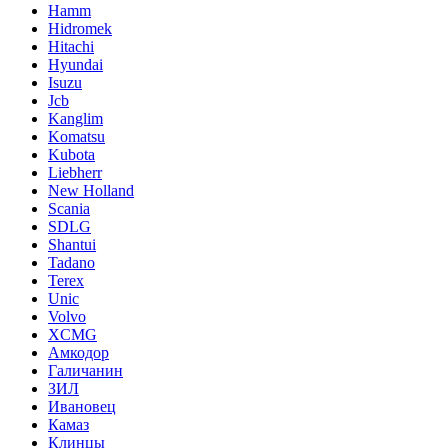
Hamm
Hidromek
Hitachi
Hyundai
Isuzu
Jcb
Kanglim
Komatsu
Kubota
Liebherr
New Holland
Scania
SDLG
Shantui
Tadano
Terex
Unic
Volvo
XCMG
Амкодор
Галичанин
ЗИЛ
Ивановец
Камаз
Клинцы