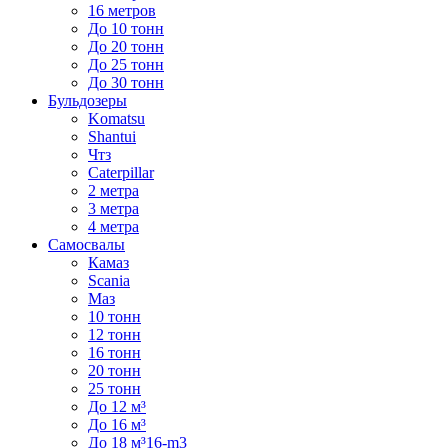
16 метров
До 10 тонн
До 20 тонн
До 25 тонн
До 30 тонн
Бульдозеры
Komatsu
Shantui
Чтз
Caterpillar
2 метра
3 метра
4 метра
Самосвалы
Камаз
Scania
Маз
10 тонн
12 тонн
16 тонн
20 тонн
25 тонн
До 12 м³
До 16 м³
До 18 м³16-m3