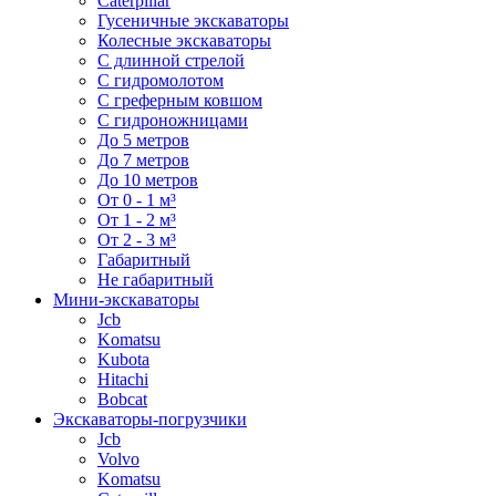
Caterpillar
Гусеничные экскаваторы
Колесные экскаваторы
С длинной стрелой
С гидромолотом
С греферным ковшом
С гидроножницами
До 5 метров
До 7 метров
До 10 метров
От 0 - 1 м³
От 1 - 2 м³
От 2 - 3 м³
Габаритный
Не габаритный
Мини-экскаваторы
Jcb
Komatsu
Kubota
Hitachi
Bobcat
Экскаваторы-погрузчики
Jcb
Volvo
Komatsu