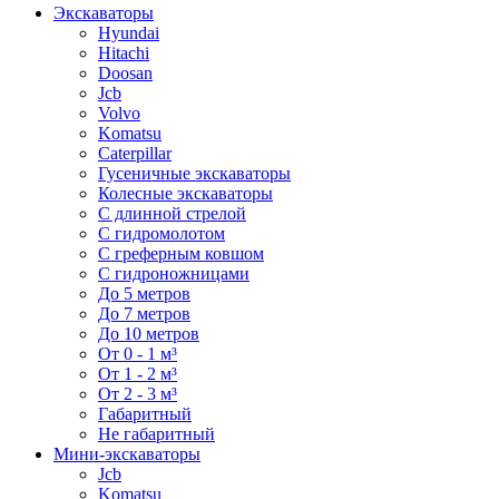
Экскаваторы
Hyundai
Hitachi
Doosan
Jcb
Volvo
Komatsu
Caterpillar
Гусеничные экскаваторы
Колесные экскаваторы
С длинной стрелой
С гидромолотом
С греферным ковшом
С гидроножницами
До 5 метров
До 7 метров
До 10 метров
От 0 - 1 м³
От 1 - 2 м³
От 2 - 3 м³
Габаритный
Не габаритный
Мини-экскаваторы
Jcb
Komatsu