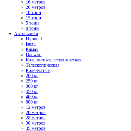
16 метров
20 метров
10 тонн
15 тонн
5 тонн
8 тонн
Автовышки
Hyundai
Isuzu
Камаз
Daewoo
Коленчато-телескопическая
Телескопическая
Коленчатые
200 кг
250 кг
300 кг
350 кг
400 кг
800 кг
12 метров
20 метров
28 метров
30 метров
35 метров