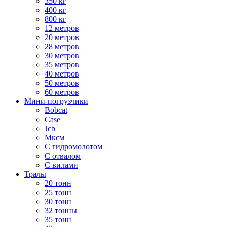
350 кг
400 кг
800 кг
12 метров
20 метров
28 метров
30 метров
35 метров
40 метров
50 метров
60 метров
Мини-погрузчики
Bobcat
Case
Jcb
Мксм
С гидромолотом
С отвалом
С вилами
Тралы
20 тонн
25 тонн
30 тонн
32 тонны
35 тонн