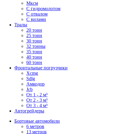
Мксм
С гидромолотом
С отвалом
С вилами
Тралы
20 тонн
25 тонн
30 тонн
32 тонны
35 тонн
40 тонн
60 тонн
Фронтальные погрузчики
Xcmg
Sdlg
Амкодор
Jcb
От 1 - 2 м³
От 2 - 3 м³
От 3 - 4 м³
Автогрейдеры
Бортовые автомобили
6 метров
13 метров