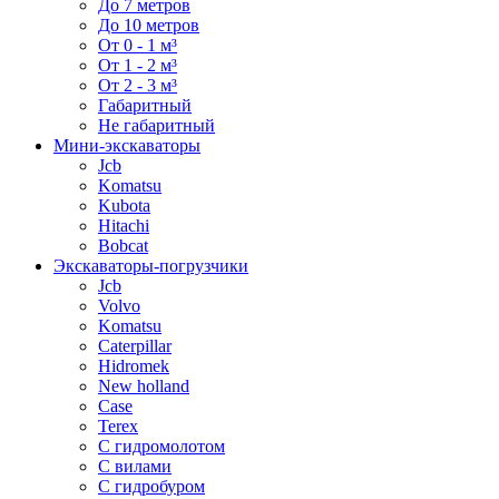
До 7 метров
До 10 метров
От 0 - 1 м³
От 1 - 2 м³
От 2 - 3 м³
Габаритный
Не габаритный
Мини-экскаваторы
Jcb
Komatsu
Kubota
Hitachi
Bobcat
Экскаваторы-погрузчики
Jcb
Volvo
Komatsu
Caterpillar
Hidromek
New holland
Case
Terex
С гидромолотом
С вилами
С гидробуром