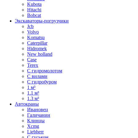
Kubota
Hitachi
Bobcat
Экскаваторы-погрузчики
Jcb
Volvo
Komatsu
Caterpillar
Hidromek
New holland
Case
Terex
С гидромолотом
С вилами
С гидробуром
1 м³
1.1 м³
1.3 м³
Автокраны
Ивановец
Галичанин
Клинцы
Xcmg
Liebherr
С гуськом