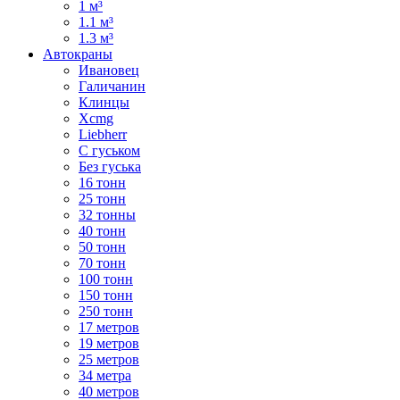
1 м³
1.1 м³
1.3 м³
Автокраны
Ивановец
Галичанин
Клинцы
Xcmg
Liebherr
С гуськом
Без гуська
16 тонн
25 тонн
32 тонны
40 тонн
50 тонн
70 тонн
100 тонн
150 тонн
250 тонн
17 метров
19 метров
25 метров
34 метра
40 метров