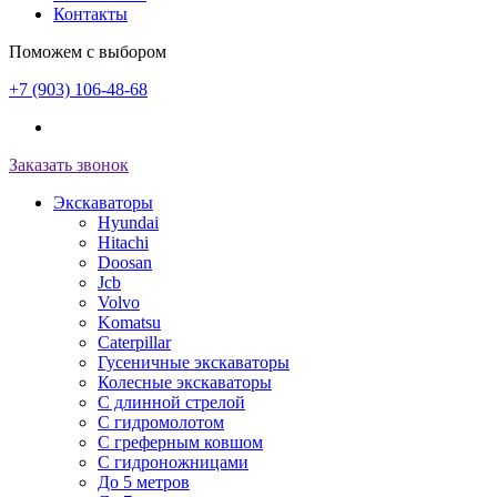
Контакты
Поможем с выбором
+7 (903) 106-48-68
Заказать звонок
Экскаваторы
Hyundai
Hitachi
Doosan
Jcb
Volvo
Komatsu
Caterpillar
Гусеничные экскаваторы
Колесные экскаваторы
С длинной стрелой
С гидромолотом
С греферным ковшом
С гидроножницами
До 5 метров