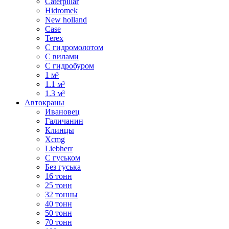
Caterpillar
Hidromek
New holland
Case
Terex
С гидромолотом
С вилами
С гидробуром
1 м³
1.1 м³
1.3 м³
Автокраны
Ивановец
Галичанин
Клинцы
Xcmg
Liebherr
С гуськом
Без гуська
16 тонн
25 тонн
32 тонны
40 тонн
50 тонн
70 тонн