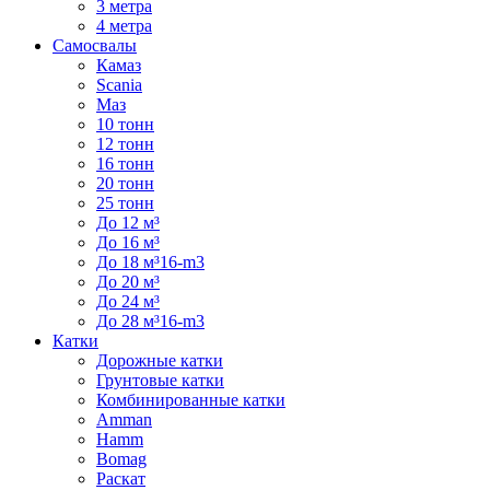
3 метра
4 метра
Самосвалы
Камаз
Scania
Маз
10 тонн
12 тонн
16 тонн
20 тонн
25 тонн
До 12 м³
До 16 м³
До 18 м³16-m3
До 20 м³
До 24 м³
До 28 м³16-m3
Катки
Дорожные катки
Грунтовые катки
Комбинированные катки
Amman
Hamm
Bomag
Раскат