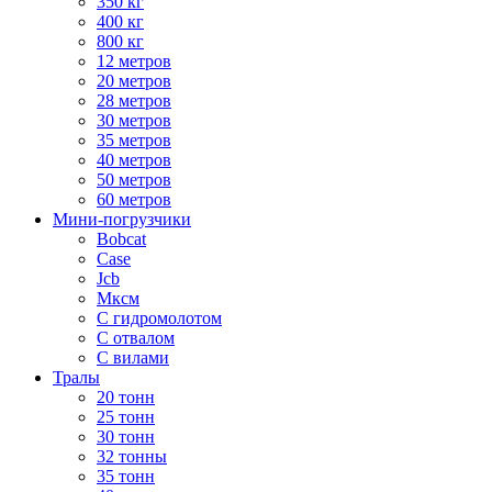
350 кг
400 кг
800 кг
12 метров
20 метров
28 метров
30 метров
35 метров
40 метров
50 метров
60 метров
Мини-погрузчики
Bobcat
Case
Jcb
Мксм
С гидромолотом
С отвалом
С вилами
Тралы
20 тонн
25 тонн
30 тонн
32 тонны
35 тонн