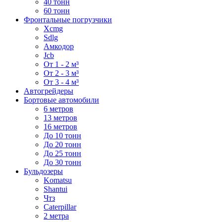
40 тонн
60 тонн
Фронтальные погрузчики
Xcmg
Sdlg
Амкодор
Jcb
От 1 - 2 м³
От 2 - 3 м³
От 3 - 4 м³
Автогрейдеры
Бортовые автомобили
6 метров
13 метров
16 метров
До 10 тонн
До 20 тонн
До 25 тонн
До 30 тонн
Бульдозеры
Komatsu
Shantui
Чтз
Caterpillar
2 метра