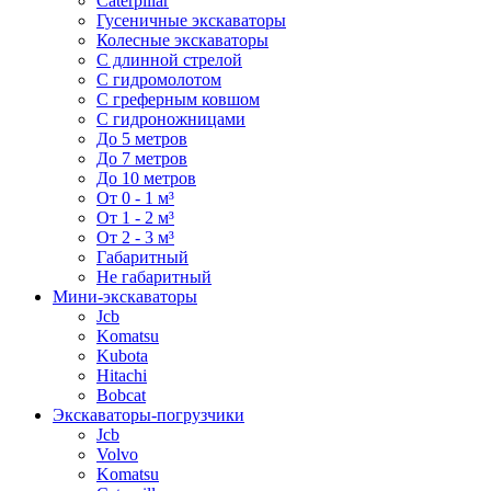
Caterpillar
Гусеничные экскаваторы
Колесные экскаваторы
С длинной стрелой
С гидромолотом
С греферным ковшом
С гидроножницами
До 5 метров
До 7 метров
До 10 метров
От 0 - 1 м³
От 1 - 2 м³
От 2 - 3 м³
Габаритный
Не габаритный
Мини-экскаваторы
Jcb
Komatsu
Kubota
Hitachi
Bobcat
Экскаваторы-погрузчики
Jcb
Volvo
Komatsu