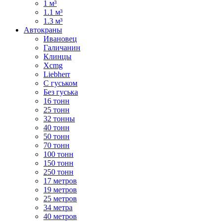
1 м³
1.1 м³
1.3 м³
Автокраны
Ивановец
Галичанин
Клинцы
Xcmg
Liebherr
С гуськом
Без гуська
16 тонн
25 тонн
32 тонны
40 тонн
50 тонн
70 тонн
100 тонн
150 тонн
250 тонн
17 метров
19 метров
25 метров
34 метра
40 метров