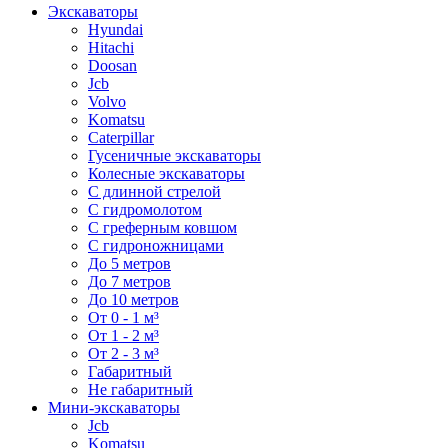
Экскаваторы
Hyundai
Hitachi
Doosan
Jcb
Volvo
Komatsu
Caterpillar
Гусеничные экскаваторы
Колесные экскаваторы
С длинной стрелой
С гидромолотом
С греферным ковшом
С гидроножницами
До 5 метров
До 7 метров
До 10 метров
От 0 - 1 м³
От 1 - 2 м³
От 2 - 3 м³
Габаритный
Не габаритный
Мини-экскаваторы
Jcb
Komatsu