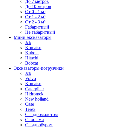
До 7 метров
До 10 метров
От 0 - 1 м³
От 1 - 2 м³
От 2 - 3 м³
Габаритный
Не габаритный
Мини-экскаваторы
Jcb
Komatsu
Kubota
Hitachi
Bobcat
Экскаваторы-погрузчики
Jcb
Volvo
Komatsu
Caterpillar
Hidromek
New holland
Case
Terex
С гидромолотом
С вилами
С гидробуром