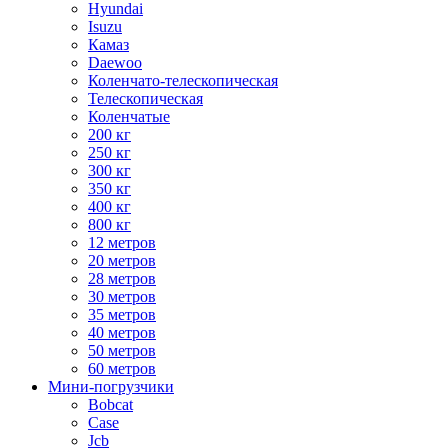
Hyundai
Isuzu
Камаз
Daewoo
Коленчато-телескопическая
Телескопическая
Коленчатые
200 кг
250 кг
300 кг
350 кг
400 кг
800 кг
12 метров
20 метров
28 метров
30 метров
35 метров
40 метров
50 метров
60 метров
Мини-погрузчики
Bobcat
Case
Jcb