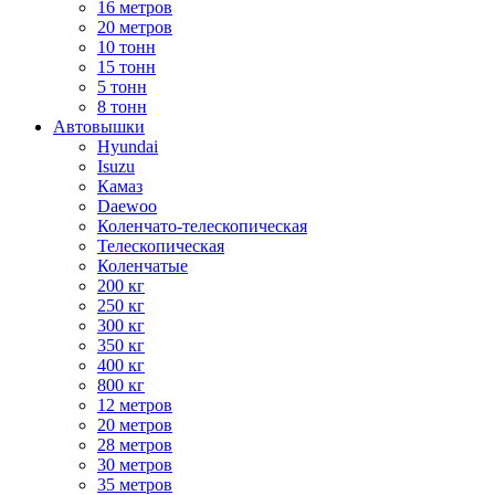
16 метров
20 метров
10 тонн
15 тонн
5 тонн
8 тонн
Автовышки
Hyundai
Isuzu
Камаз
Daewoo
Коленчато-телескопическая
Телескопическая
Коленчатые
200 кг
250 кг
300 кг
350 кг
400 кг
800 кг
12 метров
20 метров
28 метров
30 метров
35 метров