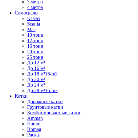
3 метра
4 метра
Самосвалы
Камаз
Scania
Маз
10 тонн
12 тонн
16 тонн
20 тонн
25 тонн
До 12 м³
До 16 м³
До 18 м³16-m3
До 20 м³
До 24 м³
До 28 м³16-m3
Катки
Дорожные катки
Грунтовые катки
Комбинированные катки
Amman
Hamm
Bomag
Раскат