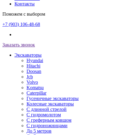
Контакты
Поможем с выбором
+7 (903) 106-48-68
Заказать звонок
Экскаваторы
Hyundai
Hitachi
Doosan
Jcb
Volvo
Komatsu
Caterpillar
Гусеничные экскаваторы
Колесные экскаваторы
С длинной стрелой
С гидромолотом
С греферным ковшом
С гидроножницами
До 5 метров