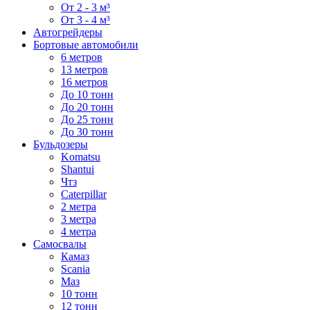
От 2 - 3 м³
От 3 - 4 м³
Автогрейдеры
Бортовые автомобили
6 метров
13 метров
16 метров
До 10 тонн
До 20 тонн
До 25 тонн
До 30 тонн
Бульдозеры
Komatsu
Shantui
Чтз
Caterpillar
2 метра
3 метра
4 метра
Самосвалы
Камаз
Scania
Маз
10 тонн
12 тонн