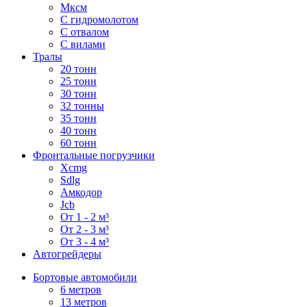
Мксм
С гидромолотом
С отвалом
С вилами
Тралы
20 тонн
25 тонн
30 тонн
32 тонны
35 тонн
40 тонн
60 тонн
Фронтальные погрузчики
Xcmg
Sdlg
Амкодор
Jcb
От 1 - 2 м³
От 2 - 3 м³
От 3 - 4 м³
Автогрейдеры
Бортовые автомобили
6 метров
13 метров