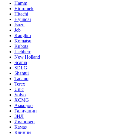
Hamm
Hidromek
Hitachi
Hyundai
Isuzu
Jcb
Kanglim
Komatsu
Kubota
Liebherr
New Holland
Scania
SDLG
Shantui
Tadano
Terex
Unic
Volvo
XCMG
Амкодор
Галичанин
ЗИЛ
Ивановец
Камаз
Клинцы