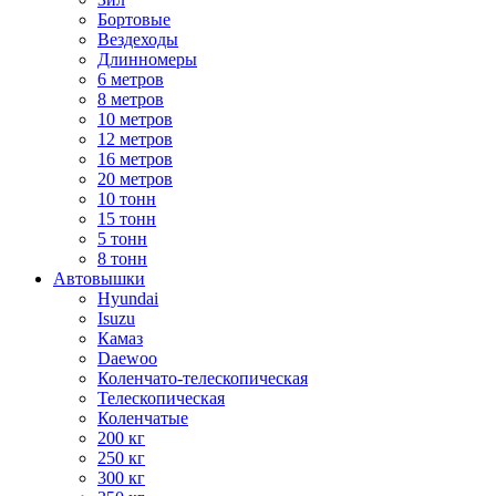
Бортовые
Вездеходы
Длинномеры
6 метров
8 метров
10 метров
12 метров
16 метров
20 метров
10 тонн
15 тонн
5 тонн
8 тонн
Автовышки
Hyundai
Isuzu
Камаз
Daewoo
Коленчато-телескопическая
Телескопическая
Коленчатые
200 кг
250 кг
300 кг