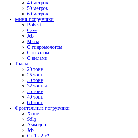
40 метров
50 метров
60 метров
Мини-погрузчики
Bobcat
Case
Jcb
Мксм
С гидромолотом
С отвалом
С вилами
Тралы
20 тонн
25 тонн
30 тонн
32 тонны
35 тонн
40 тонн
60 тонн
Фронтальные погрузчики
Xcmg
Sdlg
Амкодор
Jcb
От 1 - 2 м³