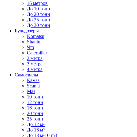
16 метров
До 10 тонн
До 20 тонн
До 25 тонн
До 30 тонн
Бульдозеры
Komatsu
Shantui
Чтз
Caterpillar
2 метра
3 метра
4 метра
Самосвалы
Камаз
Scania
Маз
10 тонн
12 тонн
16 тонн
20 тонн
25 тонн
До 12 м³
До 16 м³
До 18 м³16-m3