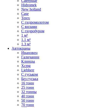
Caterpillar
Hidromek
New holland
Case
Terex
С гидромолотом
С вилами
С гидробуром
1 м³
1.1 м³
1.3 м³
Автокраны
Ивановец
Галичанин
Клинцы
Xcmg
Liebherr
С гуськом
Без гуська
16 тонн
25 тонн
32 тонны
40 тонн
50 тонн
70 тонн