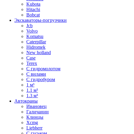
Kubota
Hitachi
Bobcat
Экскаваторы-погрузчики
Jcb
Volvo
Komatsu
Caterpillar
Hidromek
New holland
Case
Terex
С гидромолотом
С вилами
С гидробуром
1 м³
1.1 м³
1.3 м³
Автокраны
Ивановец
Галичанин
Клинцы
Xcmg
Liebherr
С гуськом