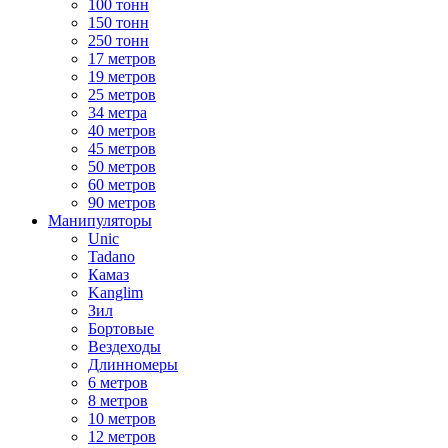
100 тонн
150 тонн
250 тонн
17 метров
19 метров
25 метров
34 метра
40 метров
45 метров
50 метров
60 метров
90 метров
Манипуляторы
Unic
Tadano
Камаз
Kanglim
Зил
Бортовые
Вездеходы
Длинномеры
6 метров
8 метров
10 метров
12 метров