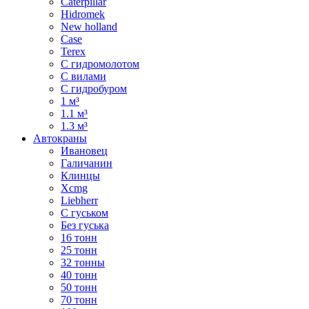
Caterpillar
Hidromek
New holland
Case
Terex
С гидромолотом
С вилами
С гидробуром
1 м³
1.1 м³
1.3 м³
Автокраны
Ивановец
Галичанин
Клинцы
Xcmg
Liebherr
С гуськом
Без гуська
16 тонн
25 тонн
32 тонны
40 тонн
50 тонн
70 тонн