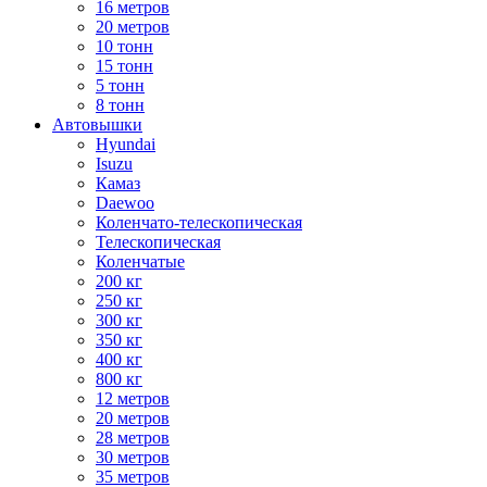
16 метров
20 метров
10 тонн
15 тонн
5 тонн
8 тонн
Автовышки
Hyundai
Isuzu
Камаз
Daewoo
Коленчато-телескопическая
Телескопическая
Коленчатые
200 кг
250 кг
300 кг
350 кг
400 кг
800 кг
12 метров
20 метров
28 метров
30 метров
35 метров