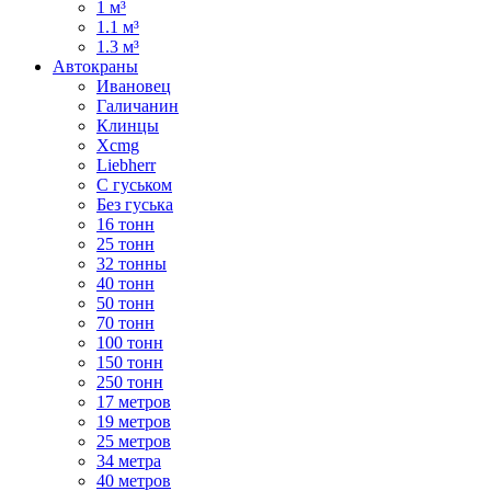
1 м³
1.1 м³
1.3 м³
Автокраны
Ивановец
Галичанин
Клинцы
Xcmg
Liebherr
С гуськом
Без гуська
16 тонн
25 тонн
32 тонны
40 тонн
50 тонн
70 тонн
100 тонн
150 тонн
250 тонн
17 метров
19 метров
25 метров
34 метра
40 метров