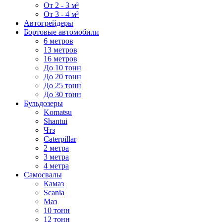
От 2 - 3 м³
От 3 - 4 м³
Автогрейдеры
Бортовые автомобили
6 метров
13 метров
16 метров
До 10 тонн
До 20 тонн
До 25 тонн
До 30 тонн
Бульдозеры
Komatsu
Shantui
Чтз
Caterpillar
2 метра
3 метра
4 метра
Самосвалы
Камаз
Scania
Маз
10 тонн
12 тонн