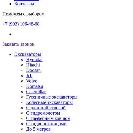
Контакты
Поможем с выбором
+7 (903) 106-48-68
Заказать звонок
Экскаваторы
Hyundai
Hitachi
Doosan
Jcb
Volvo
Komatsu
Caterpillar
Гусеничные экскаваторы
Колесные экскаваторы
С длинной стрелой
С гидромолотом
С греферным ковшом
С гидроножницами
До 5 метров