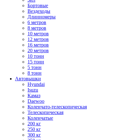
Бортовые
Вездеходы
Длинномеры
6 метров
8 метров
10 метров
12 метров
16 метров
20 метров
10 тонн
15 тонн
5 тонн
8 тонн
Автовышки
Hyundai
Isuzu
Камаз
Daewoo
Коленчато-телескопическая
Телескопическая
Коленчатые
200 кг
250 кг
300 кг