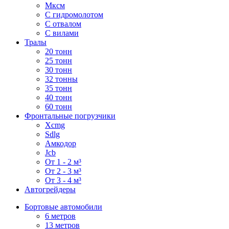
Мксм
С гидромолотом
С отвалом
С вилами
Тралы
20 тонн
25 тонн
30 тонн
32 тонны
35 тонн
40 тонн
60 тонн
Фронтальные погрузчики
Xcmg
Sdlg
Амкодор
Jcb
От 1 - 2 м³
От 2 - 3 м³
От 3 - 4 м³
Автогрейдеры
Бортовые автомобили
6 метров
13 метров