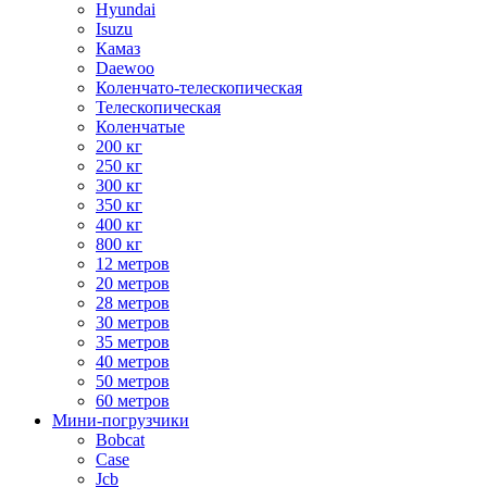
Hyundai
Isuzu
Камаз
Daewoo
Коленчато-телескопическая
Телескопическая
Коленчатые
200 кг
250 кг
300 кг
350 кг
400 кг
800 кг
12 метров
20 метров
28 метров
30 метров
35 метров
40 метров
50 метров
60 метров
Мини-погрузчики
Bobcat
Case
Jcb