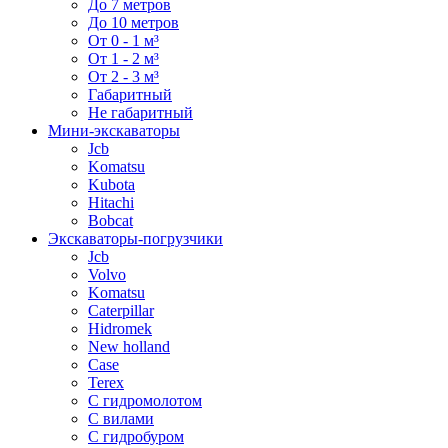
До 7 метров
До 10 метров
От 0 - 1 м³
От 1 - 2 м³
От 2 - 3 м³
Габаритный
Не габаритный
Мини-экскаваторы
Jcb
Komatsu
Kubota
Hitachi
Bobcat
Экскаваторы-погрузчики
Jcb
Volvo
Komatsu
Caterpillar
Hidromek
New holland
Case
Terex
С гидромолотом
С вилами
С гидробуром