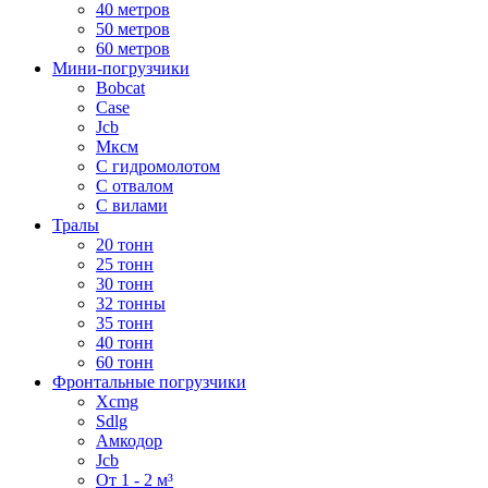
40 метров
50 метров
60 метров
Мини-погрузчики
Bobcat
Case
Jcb
Мксм
С гидромолотом
С отвалом
С вилами
Тралы
20 тонн
25 тонн
30 тонн
32 тонны
35 тонн
40 тонн
60 тонн
Фронтальные погрузчики
Xcmg
Sdlg
Амкодор
Jcb
От 1 - 2 м³