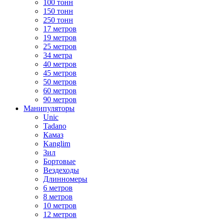
100 тонн
150 тонн
250 тонн
17 метров
19 метров
25 метров
34 метра
40 метров
45 метров
50 метров
60 метров
90 метров
Манипуляторы
Unic
Tadano
Камаз
Kanglim
Зил
Бортовые
Вездеходы
Длинномеры
6 метров
8 метров
10 метров
12 метров