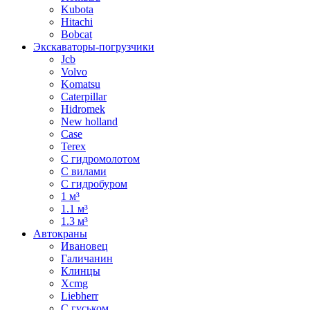
Kubota
Hitachi
Bobcat
Экскаваторы-погрузчики
Jcb
Volvo
Komatsu
Caterpillar
Hidromek
New holland
Case
Terex
С гидромолотом
С вилами
С гидробуром
1 м³
1.1 м³
1.3 м³
Автокраны
Ивановец
Галичанин
Клинцы
Xcmg
Liebherr
С гуськом