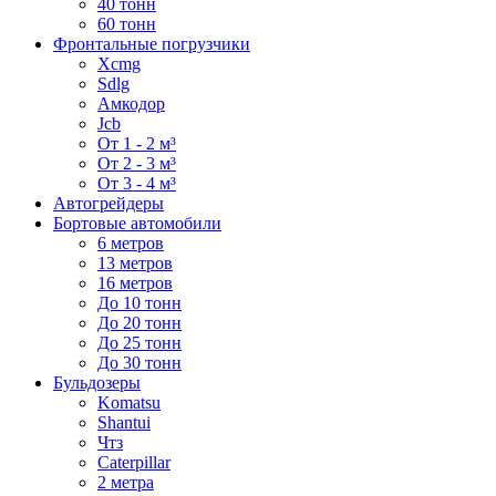
40 тонн
60 тонн
Фронтальные погрузчики
Xcmg
Sdlg
Амкодор
Jcb
От 1 - 2 м³
От 2 - 3 м³
От 3 - 4 м³
Автогрейдеры
Бортовые автомобили
6 метров
13 метров
16 метров
До 10 тонн
До 20 тонн
До 25 тонн
До 30 тонн
Бульдозеры
Komatsu
Shantui
Чтз
Caterpillar
2 метра