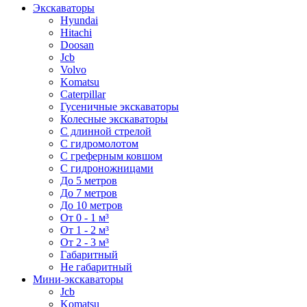
Экскаваторы
Hyundai
Hitachi
Doosan
Jcb
Volvo
Komatsu
Caterpillar
Гусеничные экскаваторы
Колесные экскаваторы
С длинной стрелой
С гидромолотом
С греферным ковшом
С гидроножницами
До 5 метров
До 7 метров
До 10 метров
От 0 - 1 м³
От 1 - 2 м³
От 2 - 3 м³
Габаритный
Не габаритный
Мини-экскаваторы
Jcb
Komatsu