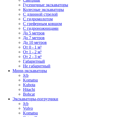
Caterpillar
Гусеничные экскаваторы
Колесные экскаваторы
С длинной стрелой
С гидромолотом
С греферным ковшом
С гидроножницами
До 5 метров
До 7 метров
До 10 метров
От 0 - 1 м³
От 1 - 2 м³
От 2 - 3 м³
Габаритный
Не габаритный
Мини-экскаваторы
Jcb
Komatsu
Kubota
Hitachi
Bobcat
Экскаваторы-погрузчики
Jcb
Volvo
Komatsu