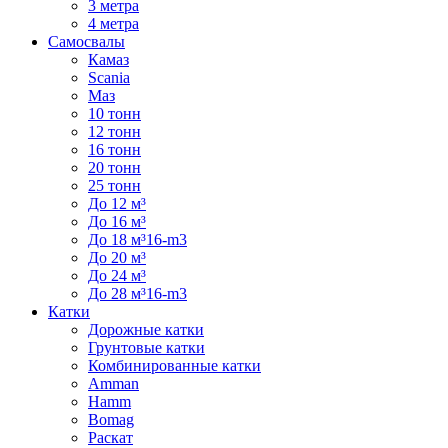
3 метра
4 метра
Самосвалы
Камаз
Scania
Маз
10 тонн
12 тонн
16 тонн
20 тонн
25 тонн
До 12 м³
До 16 м³
До 18 м³16-m3
До 20 м³
До 24 м³
До 28 м³16-m3
Катки
Дорожные катки
Грунтовые катки
Комбинированные катки
Amman
Hamm
Bomag
Раскат