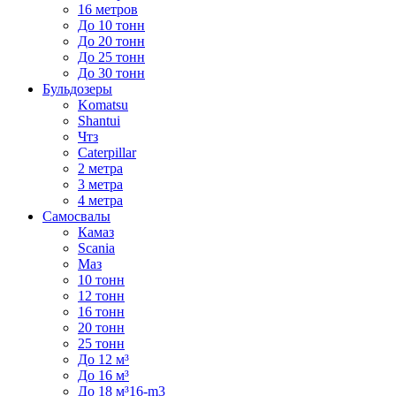
16 метров
До 10 тонн
До 20 тонн
До 25 тонн
До 30 тонн
Бульдозеры
Komatsu
Shantui
Чтз
Caterpillar
2 метра
3 метра
4 метра
Самосвалы
Камаз
Scania
Маз
10 тонн
12 тонн
16 тонн
20 тонн
25 тонн
До 12 м³
До 16 м³
До 18 м³16-m3