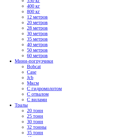
350 кг
400 кг
800 кг
12 метров
20 метров
28 метров
30 метров
35 метров
40 метров
50 метров
60 метров
Мини-погрузчики
Bobcat
Case
Jcb
Мксм
С гидромолотом
С отвалом
С вилами
Тралы
20 тонн
25 тонн
30 тонн
32 тонны
35 тонн