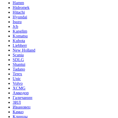
Hamm
Hidromek
Hitachi
Hyundai
Isuzu
Jcb
Kanglim
Komatsu
Kubota
Liebherr
New Holland
Scania
SDLG
Shantui
Tadano
Terex
Unic
Volvo
XCMG
Амкодор
Галичанин
ЗИЛ
Ивановец
Камаз
Клинцы