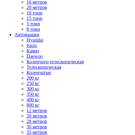
16 метров
20 метров
10 тонн
15 тонн
5 тонн
8 тонн
Автовышки
Hyundai
Isuzu
Камаз
Daewoo
Коленчато-телескопическая
Телескопическая
Коленчатые
200 кг
250 кг
300 кг
350 кг
400 кг
800 кг
12 метров
20 метров
28 метров
30 метров
35 метров