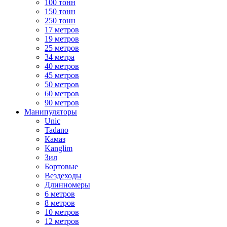
100 тонн
150 тонн
250 тонн
17 метров
19 метров
25 метров
34 метра
40 метров
45 метров
50 метров
60 метров
90 метров
Манипуляторы
Unic
Tadano
Камаз
Kanglim
Зил
Бортовые
Вездеходы
Длинномеры
6 метров
8 метров
10 метров
12 метров