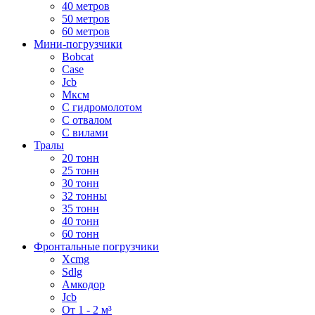
40 метров
50 метров
60 метров
Мини-погрузчики
Bobcat
Case
Jcb
Мксм
С гидромолотом
С отвалом
С вилами
Тралы
20 тонн
25 тонн
30 тонн
32 тонны
35 тонн
40 тонн
60 тонн
Фронтальные погрузчики
Xcmg
Sdlg
Амкодор
Jcb
От 1 - 2 м³