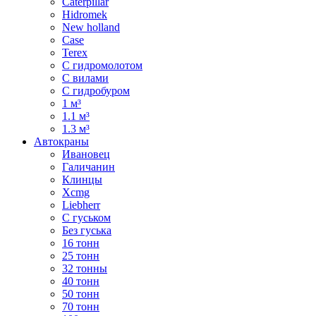
Caterpillar
Hidromek
New holland
Case
Terex
С гидромолотом
С вилами
С гидробуром
1 м³
1.1 м³
1.3 м³
Автокраны
Ивановец
Галичанин
Клинцы
Xcmg
Liebherr
С гуськом
Без гуська
16 тонн
25 тонн
32 тонны
40 тонн
50 тонн
70 тонн