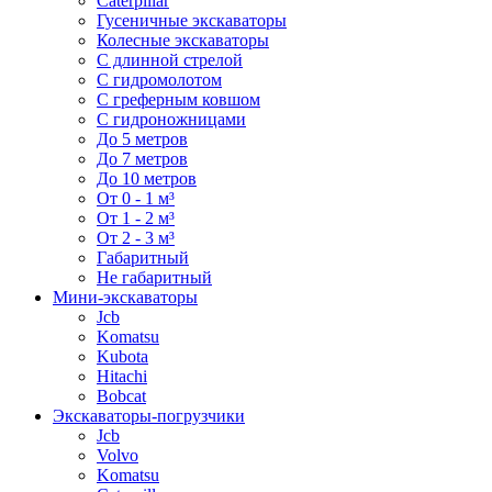
Caterpillar
Гусеничные экскаваторы
Колесные экскаваторы
С длинной стрелой
С гидромолотом
С греферным ковшом
С гидроножницами
До 5 метров
До 7 метров
До 10 метров
От 0 - 1 м³
От 1 - 2 м³
От 2 - 3 м³
Габаритный
Не габаритный
Мини-экскаваторы
Jcb
Komatsu
Kubota
Hitachi
Bobcat
Экскаваторы-погрузчики
Jcb
Volvo
Komatsu