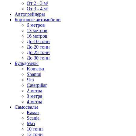
От 2 - 3 м³
От 3 - 4 м³
Автогрейдеры
Бортовые автомобили
6 метров
13 метров
16 метров
До 10 тонн
До 20 тонн
До 25 тонн
До 30 тонн
Бульдозеры
Komatsu
Shantui
Чтз
Caterpillar
2 метра
3 метра
4 метра
Самосвалы
Камаз
Scania
Маз
10 тонн
12 тонн