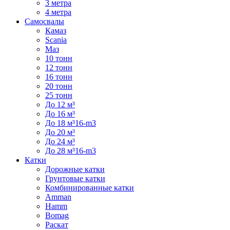
3 метра
4 метра
Самосвалы
Камаз
Scania
Маз
10 тонн
12 тонн
16 тонн
20 тонн
25 тонн
До 12 м³
До 16 м³
До 18 м³16-m3
До 20 м³
До 24 м³
До 28 м³16-m3
Катки
Дорожные катки
Грунтовые катки
Комбинированные катки
Amman
Hamm
Bomag
Раскат