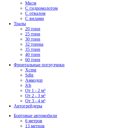
Мксм
С гидромолотом
С отвалом
С вилами
Тралы
20 тонн
25 тонн
30 тонн
32 тонны
35 тонн
40 тонн
60 тонн
Фронтальные погрузчики
Xcmg
Sdlg
Амкодор
Jcb
От 1 - 2 м³
От 2 - 3 м³
От 3 - 4 м³
Автогрейдеры
Бортовые автомобили
6 метров
13 метров