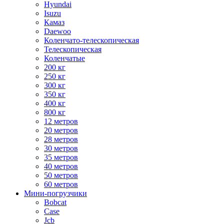
Hyundai
Isuzu
Камаз
Daewoo
Коленчато-телескопическая
Телескопическая
Коленчатые
200 кг
250 кг
300 кг
350 кг
400 кг
800 кг
12 метров
20 метров
28 метров
30 метров
35 метров
40 метров
50 метров
60 метров
Мини-погрузчики
Bobcat
Case
Jcb