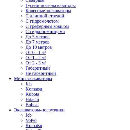
Caterpillar
Гусеничные экскаваторы
Колесные экскаваторы
С длинной стрелой
С гидромолотом
С греферным ковшом
С гидроножницами
До 5 метров
До 7 метров
До 10 метров
От 0 - 1 м³
От 1 - 2 м³
От 2 - 3 м³
Габаритный
Не габаритный
Мини-экскаваторы
Jcb
Komatsu
Kubota
Hitachi
Bobcat
Экскаваторы-погрузчики
Jcb
Volvo
Komatsu