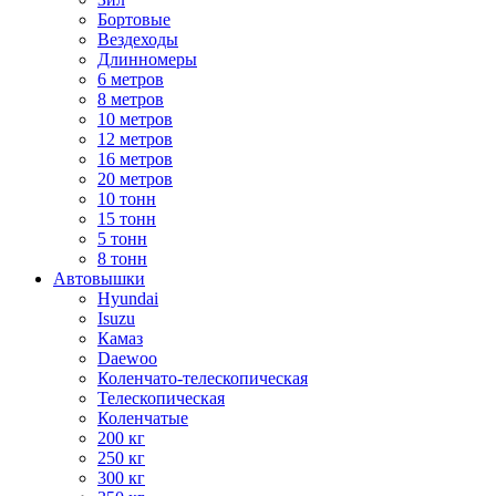
Бортовые
Вездеходы
Длинномеры
6 метров
8 метров
10 метров
12 метров
16 метров
20 метров
10 тонн
15 тонн
5 тонн
8 тонн
Автовышки
Hyundai
Isuzu
Камаз
Daewoo
Коленчато-телескопическая
Телескопическая
Коленчатые
200 кг
250 кг
300 кг