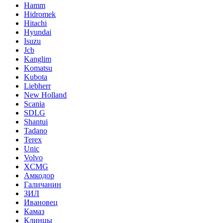
Hamm
Hidromek
Hitachi
Hyundai
Isuzu
Jcb
Kanglim
Komatsu
Kubota
Liebherr
New Holland
Scania
SDLG
Shantui
Tadano
Terex
Unic
Volvo
XCMG
Амкодор
Галичанин
ЗИЛ
Ивановец
Камаз
Клинцы