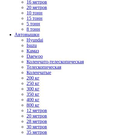
16 метров
20 метров
10 тонн
15 тонн
5 тонн
8 тонн
Автовышки
Hyundai
Isuzu
Камаз
Daewoo
Коленчато-телескопическая
Телескопическая
Коленчатые
200 кг
250 кг
300 кг
350 кг
400 кг
800 кг
12 метров
20 метров
28 метров
30 метров
35 метров