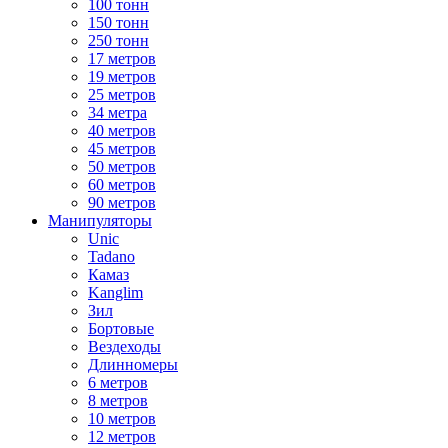
100 тонн
150 тонн
250 тонн
17 метров
19 метров
25 метров
34 метра
40 метров
45 метров
50 метров
60 метров
90 метров
Манипуляторы
Unic
Tadano
Камаз
Kanglim
Зил
Бортовые
Вездеходы
Длинномеры
6 метров
8 метров
10 метров
12 метров