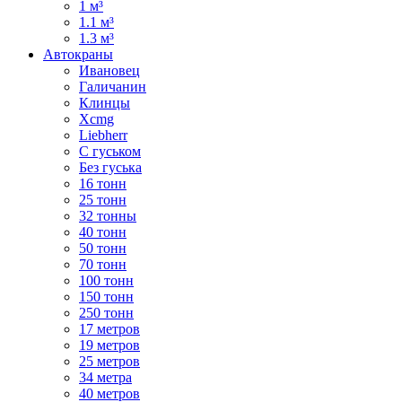
1 м³
1.1 м³
1.3 м³
Автокраны
Ивановец
Галичанин
Клинцы
Xcmg
Liebherr
С гуськом
Без гуська
16 тонн
25 тонн
32 тонны
40 тонн
50 тонн
70 тонн
100 тонн
150 тонн
250 тонн
17 метров
19 метров
25 метров
34 метра
40 метров