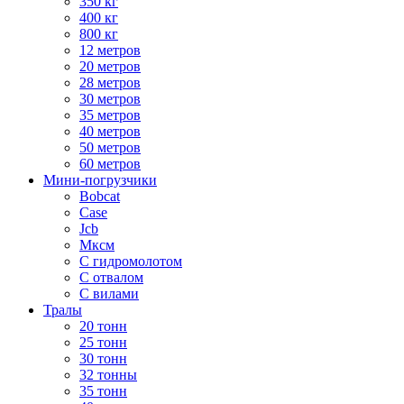
350 кг
400 кг
800 кг
12 метров
20 метров
28 метров
30 метров
35 метров
40 метров
50 метров
60 метров
Мини-погрузчики
Bobcat
Case
Jcb
Мксм
С гидромолотом
С отвалом
С вилами
Тралы
20 тонн
25 тонн
30 тонн
32 тонны
35 тонн