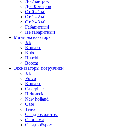
До 7 метров
До 10 метров
От 0 - 1 м³
От 1 - 2 м³
От 2 - 3 м³
Габаритный
Не габаритный
Мини-экскаваторы
Jcb
Komatsu
Kubota
Hitachi
Bobcat
Экскаваторы-погрузчики
Jcb
Volvo
Komatsu
Caterpillar
Hidromek
New holland
Case
Terex
С гидромолотом
С вилами
С гидробуром