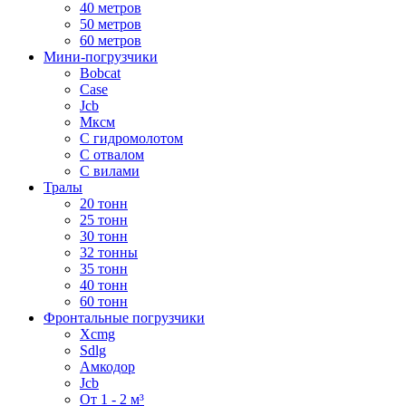
40 метров
50 метров
60 метров
Мини-погрузчики
Bobcat
Case
Jcb
Мксм
С гидромолотом
С отвалом
С вилами
Тралы
20 тонн
25 тонн
30 тонн
32 тонны
35 тонн
40 тонн
60 тонн
Фронтальные погрузчики
Xcmg
Sdlg
Амкодор
Jcb
От 1 - 2 м³