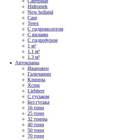
Caterpillar
Hidromek
New holland
Case
Terex
С гидромолотом
С вилами
С гидробуром
1 м³
1.1 м³
1.3 м³
Автокраны
Ивановец
Галичанин
Клинцы
Xcmg
Liebherr
С гуськом
Без гуська
16 тонн
25 тонн
32 тонны
40 тонн
50 тонн
70 тонн