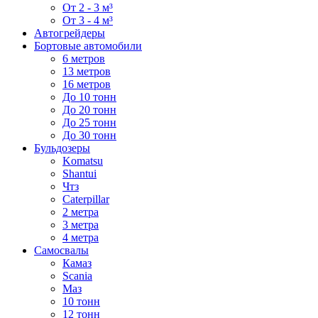
От 2 - 3 м³
От 3 - 4 м³
Автогрейдеры
Бортовые автомобили
6 метров
13 метров
16 метров
До 10 тонн
До 20 тонн
До 25 тонн
До 30 тонн
Бульдозеры
Komatsu
Shantui
Чтз
Caterpillar
2 метра
3 метра
4 метра
Самосвалы
Камаз
Scania
Маз
10 тонн
12 тонн