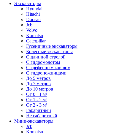
Экскаваторы
Hyundai
Hitachi
Doosan
Jcb
Volvo
Komatsu
Caterpillar
Гусеничные экскаваторы
Колесные экскаваторы
С длинной стрелой
С гидромолотом
С греферным ковшом
С гидроножницами
До 5 метров
До 7 метров
До 10 метров
От 0 - 1 м³
От 1 - 2 м³
От 2 - 3 м³
Габаритный
Не габаритный
Мини-экскаваторы
Jcb
Komatsu