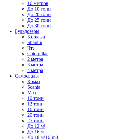
16 метров
До 10 тонн
До 20 тонн
До 25 тонн
До 30 тонн
Бульдозеры
Komatsu
Shantui
Чтз
Caterpillar
2 метра
3 метра
4 метра
Самосвалы
Камаз
Scania
Маз
10 тонн
12 тонн
16 тонн
20 тонн
25 тонн
До 12 м³
До 16 м³
До 18 м³16-m3