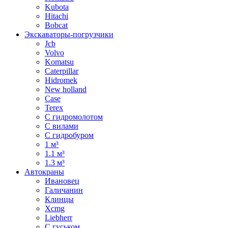
Kubota
Hitachi
Bobcat
Экскаваторы-погрузчики
Jcb
Volvo
Komatsu
Caterpillar
Hidromek
New holland
Case
Terex
С гидромолотом
С вилами
С гидробуром
1 м³
1.1 м³
1.3 м³
Автокраны
Ивановец
Галичанин
Клинцы
Xcmg
Liebherr
С гуськом