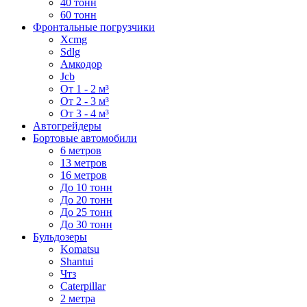
40 тонн
60 тонн
Фронтальные погрузчики
Xcmg
Sdlg
Амкодор
Jcb
От 1 - 2 м³
От 2 - 3 м³
От 3 - 4 м³
Автогрейдеры
Бортовые автомобили
6 метров
13 метров
16 метров
До 10 тонн
До 20 тонн
До 25 тонн
До 30 тонн
Бульдозеры
Komatsu
Shantui
Чтз
Caterpillar
2 метра