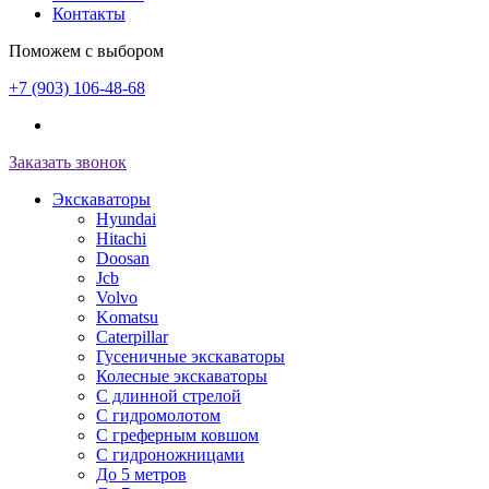
Контакты
Поможем с выбором
+7 (903) 106-48-68
Заказать звонок
Экскаваторы
Hyundai
Hitachi
Doosan
Jcb
Volvo
Komatsu
Caterpillar
Гусеничные экскаваторы
Колесные экскаваторы
С длинной стрелой
С гидромолотом
С греферным ковшом
С гидроножницами
До 5 метров