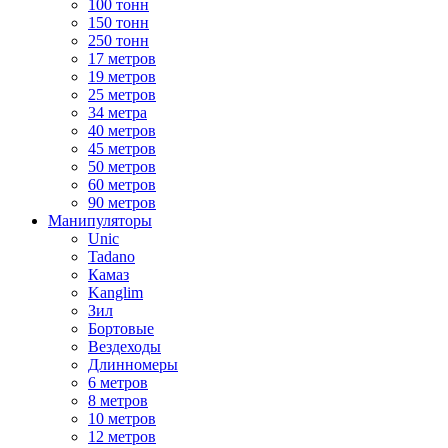
100 тонн
150 тонн
250 тонн
17 метров
19 метров
25 метров
34 метра
40 метров
45 метров
50 метров
60 метров
90 метров
Манипуляторы
Unic
Tadano
Камаз
Kanglim
Зил
Бортовые
Вездеходы
Длинномеры
6 метров
8 метров
10 метров
12 метров