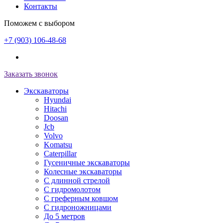
Контакты
Поможем с выбором
+7 (903) 106-48-68
Заказать звонок
Экскаваторы
Hyundai
Hitachi
Doosan
Jcb
Volvo
Komatsu
Caterpillar
Гусеничные экскаваторы
Колесные экскаваторы
С длинной стрелой
С гидромолотом
С греферным ковшом
С гидроножницами
До 5 метров