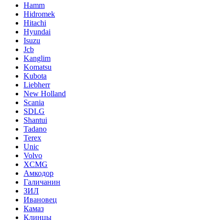
Hamm
Hidromek
Hitachi
Hyundai
Isuzu
Jcb
Kanglim
Komatsu
Kubota
Liebherr
New Holland
Scania
SDLG
Shantui
Tadano
Terex
Unic
Volvo
XCMG
Амкодор
Галичанин
ЗИЛ
Ивановец
Камаз
Клинцы