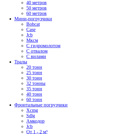
40 метров
50 метров
60 метров
Мини-погрузчики
Bobcat
Case
Jcb
Мксм
С гидромолотом
С отвалом
С вилами
Тралы
20 тонн
25 тонн
30 тонн
32 тонны
35 тонн
40 тонн
60 тонн
Фронтальные погрузчики
Xcmg
Sdlg
Амкодор
Jcb
От 1 - 2 м³