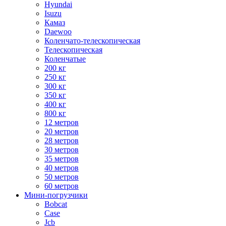
Hyundai
Isuzu
Камаз
Daewoo
Коленчато-телескопическая
Телескопическая
Коленчатые
200 кг
250 кг
300 кг
350 кг
400 кг
800 кг
12 метров
20 метров
28 метров
30 метров
35 метров
40 метров
50 метров
60 метров
Мини-погрузчики
Bobcat
Case
Jcb