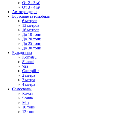
От 2 - 3 м³
От 3 - 4 м³
Автогрейдеры
Бортовые автомобили
6 метров
13 метров
16 метров
До 10 тонн
До 20 тонн
До 25 тонн
До 30 тонн
Бульдозеры
Komatsu
Shantui
Чтз
Caterpillar
2 метра
3 метра
4 метра
Самосвалы
Камаз
Scania
Маз
10 тонн
12 тонн