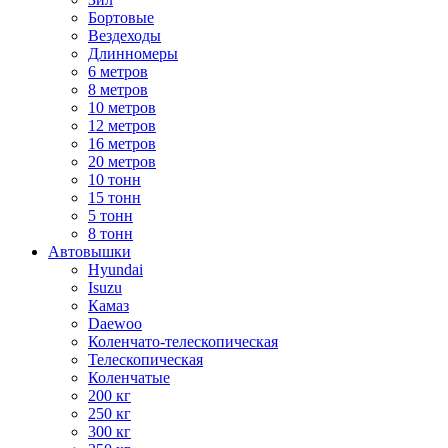
Бортовые
Вездеходы
Длинномеры
6 метров
8 метров
10 метров
12 метров
16 метров
20 метров
10 тонн
15 тонн
5 тонн
8 тонн
Автовышки
Hyundai
Isuzu
Камаз
Daewoo
Коленчато-телескопическая
Телескопическая
Коленчатые
200 кг
250 кг
300 кг