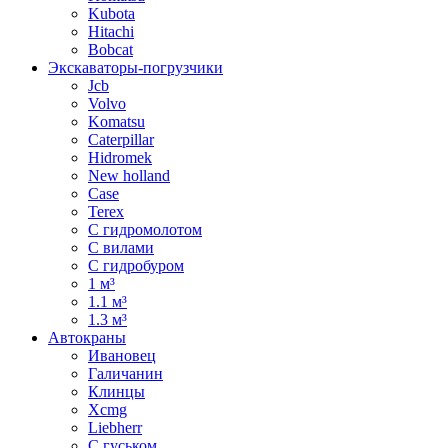
Kubota
Hitachi
Bobcat
Экскаваторы-погрузчики
Jcb
Volvo
Komatsu
Caterpillar
Hidromek
New holland
Case
Terex
С гидромолотом
С вилами
С гидробуром
1 м³
1.1 м³
1.3 м³
Автокраны
Ивановец
Галичанин
Клинцы
Xcmg
Liebherr
С гуськом