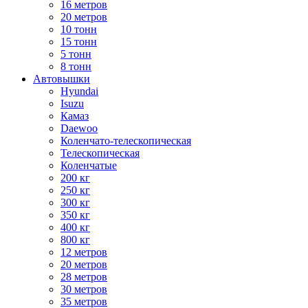
16 метров
20 метров
10 тонн
15 тонн
5 тонн
8 тонн
Автовышки
Hyundai
Isuzu
Камаз
Daewoo
Коленчато-телескопическая
Телескопическая
Коленчатые
200 кг
250 кг
300 кг
350 кг
400 кг
800 кг
12 метров
20 метров
28 метров
30 метров
35 метров