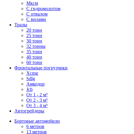
Мксм
С гидромолотом
С отвалом
С вилами
Тралы
20 тонн
25 тонн
30 тонн
32 тонны
35 тонн
40 тонн
60 тонн
Фронтальные погрузчики
Xcmg
Sdlg
Амкодор
Jcb
От 1 - 2 м³
От 2 - 3 м³
От 3 - 4 м³
Автогрейдеры
Бортовые автомобили
6 метров
13 метров