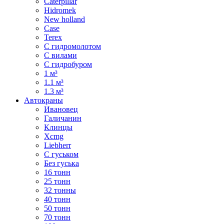
Caterpillar
Hidromek
New holland
Case
Terex
С гидромолотом
С вилами
С гидробуром
1 м³
1.1 м³
1.3 м³
Автокраны
Ивановец
Галичанин
Клинцы
Xcmg
Liebherr
С гуськом
Без гуська
16 тонн
25 тонн
32 тонны
40 тонн
50 тонн
70 тонн