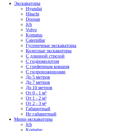
Экскаваторы
Hyundai
Hitachi
Doosan
Jcb
Volvo
Komatsu
Caterpillar
Гусеничные экскаваторы
Колесные экскаваторы
С длинной стрелой
С гидромолотом
С греферным ковшом
С гидроножницами
До 5 метров
До 7 метров
До 10 метров
От 0 - 1 м³
От 1 - 2 м³
От 2 - 3 м³
Габаритный
Не габаритный
Мини-экскаваторы
Jcb
Komatsu