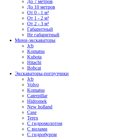
До 7 метров
До 10 метров
От 0 - 1 м³
От 1 - 2 м³
От 2 - 3 м³
Габаритный
Не габаритный
Мини-экскаваторы
Jcb
Komatsu
Kubota
Hitachi
Bobcat
Экскаваторы-погрузчики
Jcb
Volvo
Komatsu
Caterpillar
Hidromek
New holland
Case
Terex
С гидромолотом
С вилами
С гидробуром