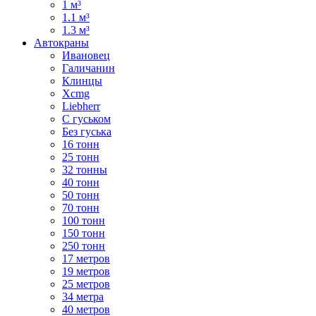
1 м³
1.1 м³
1.3 м³
Автокраны
Ивановец
Галичанин
Клинцы
Xcmg
Liebherr
С гуськом
Без гуська
16 тонн
25 тонн
32 тонны
40 тонн
50 тонн
70 тонн
100 тонн
150 тонн
250 тонн
17 метров
19 метров
25 метров
34 метра
40 метров