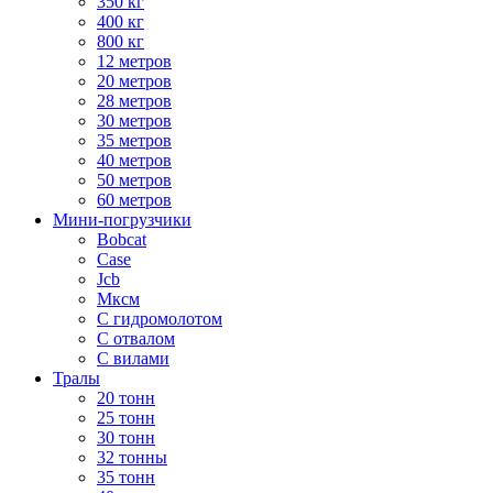
350 кг
400 кг
800 кг
12 метров
20 метров
28 метров
30 метров
35 метров
40 метров
50 метров
60 метров
Мини-погрузчики
Bobcat
Case
Jcb
Мксм
С гидромолотом
С отвалом
С вилами
Тралы
20 тонн
25 тонн
30 тонн
32 тонны
35 тонн