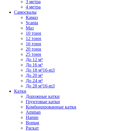
3 метра
4 метра
Самосвалы
Камаз
Scania
Маз
10 тонн
12 тонн
16 тонн
20 тонн
25 тонн
До 12 м³
До 16 м³
До 18 м³16-m3
До 20 м³
До 24 м³
До 28 м³16-m3
Катки
Дорожные катки
Грунтовые катки
Комбинированные катки
Amman
Hamm
Bomag
Раскат