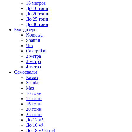
16 метров
До 10 тонн
До 20 тонн
До 25 тонн
До 30 тонн
Бульдозеры
Komatsu
Shantui
Чтз
Caterpillar
2 метра
3 метра
4 метра
Самосвалы
Камаз
Scania
Маз
10 тонн
12 тонн
16 тонн
20 тонн
25 тонн
До 12 м³
До 16 м³
До 18 м³16-m3