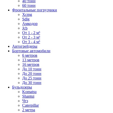
40 тонн
60 тонн
Фронтальные погрузчики
Xcmg
Sdlg
Амкодор
Jcb
От 1 - 2 м³
От 2 - 3 м³
От 3 - 4 м³
Автогрейдеры
Бортовые автомобили
6 метров
13 метров
16 метров
До 10 тонн
До 20 тонн
До 25 тонн
До 30 тонн
Бульдозеры
Komatsu
Shantui
Чтз
Caterpillar
2 метра