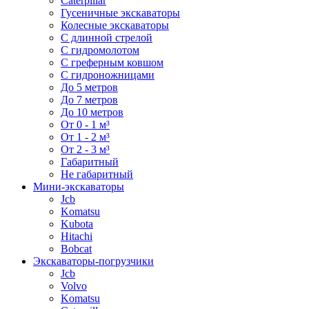
Caterpillar
Гусеничные экскаваторы
Колесные экскаваторы
С длинной стрелой
С гидромолотом
С греферным ковшом
С гидроножницами
До 5 метров
До 7 метров
До 10 метров
От 0 - 1 м³
От 1 - 2 м³
От 2 - 3 м³
Габаритный
Не габаритный
Мини-экскаваторы
Jcb
Komatsu
Kubota
Hitachi
Bobcat
Экскаваторы-погрузчики
Jcb
Volvo
Komatsu