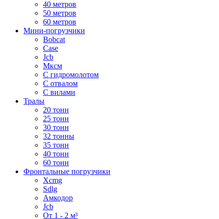
40 метров
50 метров
60 метров
Мини-погрузчики
Bobcat
Case
Jcb
Мксм
С гидромолотом
С отвалом
С вилами
Тралы
20 тонн
25 тонн
30 тонн
32 тонны
35 тонн
40 тонн
60 тонн
Фронтальные погрузчики
Xcmg
Sdlg
Амкодор
Jcb
От 1 - 2 м³