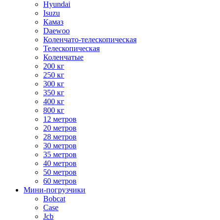
Hyundai
Isuzu
Камаз
Daewoo
Коленчато-телескопическая
Телескопическая
Коленчатые
200 кг
250 кг
300 кг
350 кг
400 кг
800 кг
12 метров
20 метров
28 метров
30 метров
35 метров
40 метров
50 метров
60 метров
Мини-погрузчики
Bobcat
Case
Jcb