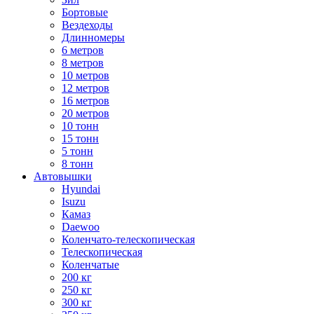
Бортовые
Вездеходы
Длинномеры
6 метров
8 метров
10 метров
12 метров
16 метров
20 метров
10 тонн
15 тонн
5 тонн
8 тонн
Автовышки
Hyundai
Isuzu
Камаз
Daewoo
Коленчато-телескопическая
Телескопическая
Коленчатые
200 кг
250 кг
300 кг