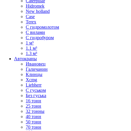
Caterpillar
Hidromek
New holland
Case
Terex
С гидромолотом
С вилами
С гидробуром
1 м³
1.1 м³
1.3 м³
Автокраны
Ивановец
Галичанин
Клинцы
Xcmg
Liebherr
С гуськом
Без гуська
16 тонн
25 тонн
32 тонны
40 тонн
50 тонн
70 тонн