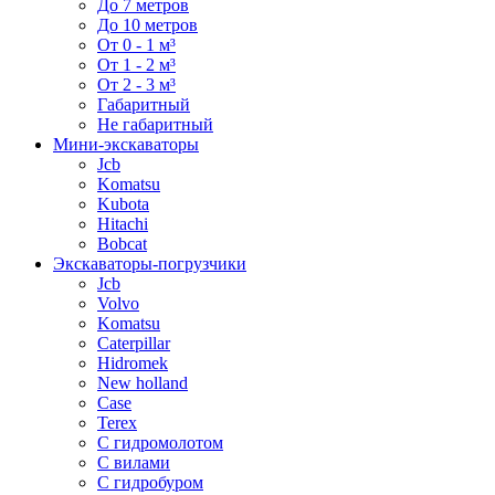
До 7 метров
До 10 метров
От 0 - 1 м³
От 1 - 2 м³
От 2 - 3 м³
Габаритный
Не габаритный
Мини-экскаваторы
Jcb
Komatsu
Kubota
Hitachi
Bobcat
Экскаваторы-погрузчики
Jcb
Volvo
Komatsu
Caterpillar
Hidromek
New holland
Case
Terex
С гидромолотом
С вилами
С гидробуром