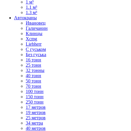
1 м³
1.1 м³
1.3 м³
Автокраны
Ивановец
Галичанин
Клинцы
Xcmg
Liebherr
С гуськом
Без гуська
16 тонн
25 тонн
32 тонны
40 тонн
50 тонн
70 тонн
100 тонн
150 тонн
250 тонн
17 метров
19 метров
25 метров
34 метра
40 метров