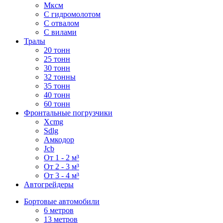
Мксм
С гидромолотом
С отвалом
С вилами
Тралы
20 тонн
25 тонн
30 тонн
32 тонны
35 тонн
40 тонн
60 тонн
Фронтальные погрузчики
Xcmg
Sdlg
Амкодор
Jcb
От 1 - 2 м³
От 2 - 3 м³
От 3 - 4 м³
Автогрейдеры
Бортовые автомобили
6 метров
13 метров