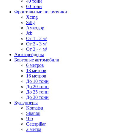
40 тонн
60 тонн
Фронтальные погрузчики
Xcmg
Sdlg
Амкодор
Jcb
От 1 - 2 м³
От 2 - 3 м³
От 3 - 4 м³
Автогрейдеры
Бортовые автомобили
6 метров
13 метров
16 метров
До 10 тонн
До 20 тонн
До 25 тонн
До 30 тонн
Бульдозеры
Komatsu
Shantui
Чтз
Caterpillar
2 метра