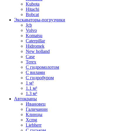
Kubota
Hitachi
Bobcat
Экскаваторы-погрузчики
Jcb
Volvo
Komatsu
Caterpillar
Hidromek
New holland
Case
Terex
С гидромолотом
С вилами
С гидробуром
1 м³
1.1 м³
1.3 м³
Автокраны
Ивановец
Галичанин
Клинцы
Xcmg
Liebherr
С гуськом