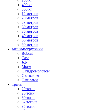
350 кг
400 кг
800 кг
12 метров
20 метров
28 метров
30 метров
35 метров
40 метров
50 метров
60 метров
Мини-погрузчики
Bobcat
Case
Jcb
Мксм
С гидромолотом
С отвалом
С вилами
Тралы
20 тонн
25 тонн
30 тонн
32 тонны
35 тонн