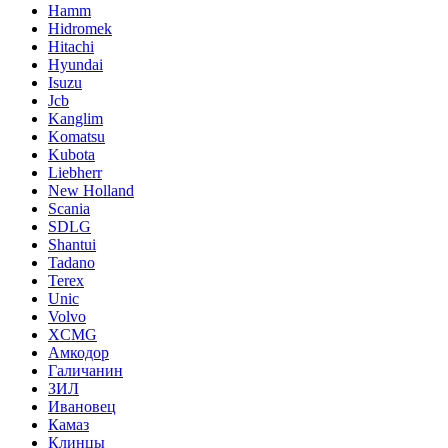
Hamm
Hidromek
Hitachi
Hyundai
Isuzu
Jcb
Kanglim
Komatsu
Kubota
Liebherr
New Holland
Scania
SDLG
Shantui
Tadano
Terex
Unic
Volvo
XCMG
Амкодор
Галичанин
ЗИЛ
Ивановец
Камаз
Клинцы