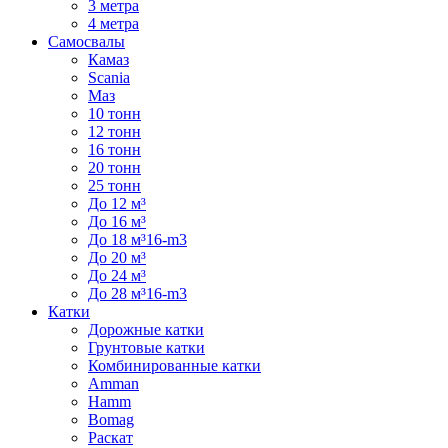
3 метра
4 метра
Самосвалы
Камаз
Scania
Маз
10 тонн
12 тонн
16 тонн
20 тонн
25 тонн
До 12 м³
До 16 м³
До 18 м³16-m3
До 20 м³
До 24 м³
До 28 м³16-m3
Катки
Дорожные катки
Грунтовые катки
Комбинированные катки
Amman
Hamm
Bomag
Раскат