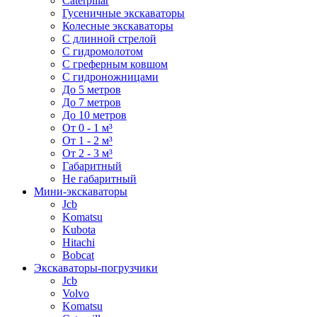
Caterpillar
Гусеничные экскаваторы
Колесные экскаваторы
С длинной стрелой
С гидромолотом
С греферным ковшом
С гидроножницами
До 5 метров
До 7 метров
До 10 метров
От 0 - 1 м³
От 1 - 2 м³
От 2 - 3 м³
Габаритный
Не габаритный
Мини-экскаваторы
Jcb
Komatsu
Kubota
Hitachi
Bobcat
Экскаваторы-погрузчики
Jcb
Volvo
Komatsu