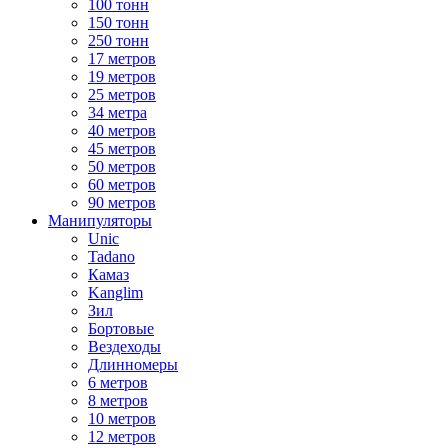
100 тонн
150 тонн
250 тонн
17 метров
19 метров
25 метров
34 метра
40 метров
45 метров
50 метров
60 метров
90 метров
Манипуляторы
Unic
Tadano
Камаз
Kanglim
Зил
Бортовые
Вездеходы
Длинномеры
6 метров
8 метров
10 метров
12 метров