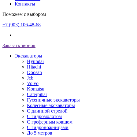
Контакты
Поможем с выбором
+7 (903) 106-48-68
Заказать звонок
Экскаваторы
Hyundai
Hitachi
Doosan
Jcb
Volvo
Komatsu
Caterpillar
Гусеничные экскаваторы
Колесные экскаваторы
С длинной стрелой
С гидромолотом
С греферным ковшом
С гидроножницами
До 5 метров