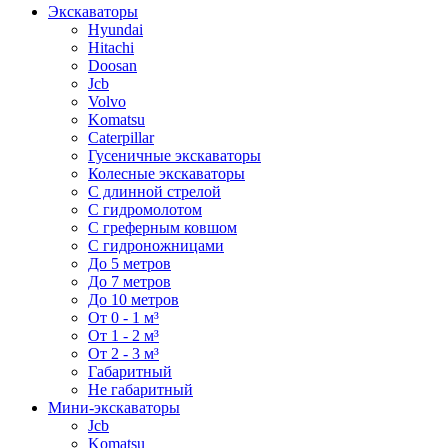
Экскаваторы
Hyundai
Hitachi
Doosan
Jcb
Volvo
Komatsu
Caterpillar
Гусеничные экскаваторы
Колесные экскаваторы
С длинной стрелой
С гидромолотом
С греферным ковшом
С гидроножницами
До 5 метров
До 7 метров
До 10 метров
От 0 - 1 м³
От 1 - 2 м³
От 2 - 3 м³
Габаритный
Не габаритный
Мини-экскаваторы
Jcb
Komatsu