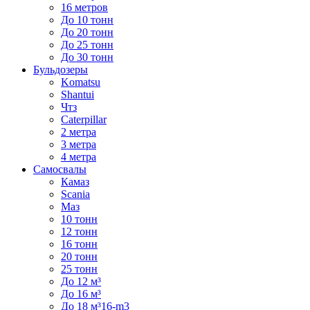
16 метров
До 10 тонн
До 20 тонн
До 25 тонн
До 30 тонн
Бульдозеры
Komatsu
Shantui
Чтз
Caterpillar
2 метра
3 метра
4 метра
Самосвалы
Камаз
Scania
Маз
10 тонн
12 тонн
16 тонн
20 тонн
25 тонн
До 12 м³
До 16 м³
До 18 м³16-m3