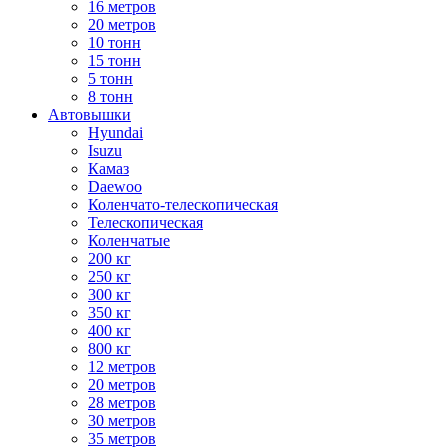
16 метров
20 метров
10 тонн
15 тонн
5 тонн
8 тонн
Автовышки
Hyundai
Isuzu
Камаз
Daewoo
Коленчато-телескопическая
Телескопическая
Коленчатые
200 кг
250 кг
300 кг
350 кг
400 кг
800 кг
12 метров
20 метров
28 метров
30 метров
35 метров