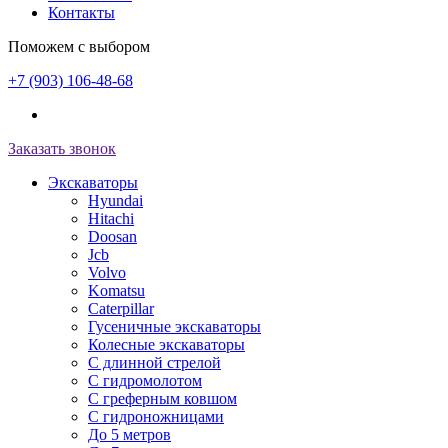
Контакты
Поможем с выбором
+7 (903) 106-48-68
Заказать звонок
Экскаваторы
Hyundai
Hitachi
Doosan
Jcb
Volvo
Komatsu
Caterpillar
Гусеничные экскаваторы
Колесные экскаваторы
С длинной стрелой
С гидромолотом
С греферным ковшом
С гидроножницами
До 5 метров