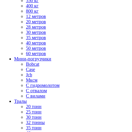
350 кг
400 кг
800 кг
12 метров
20 метров
28 метров
30 метров
35 метров
40 метров
50 метров
60 метров
Мини-погрузчики
Bobcat
Case
Jcb
Мксм
С гидромолотом
С отвалом
С вилами
Тралы
20 тонн
25 тонн
30 тонн
32 тонны
35 тонн