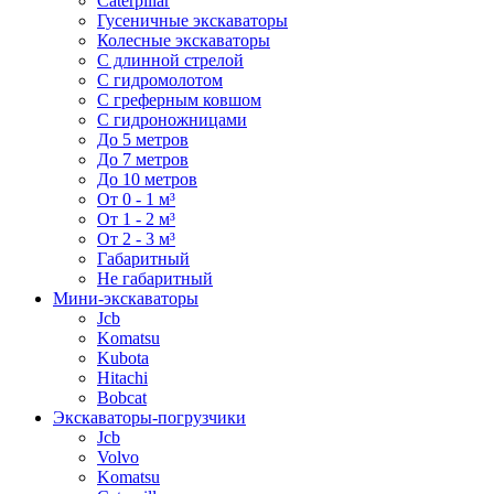
Caterpillar
Гусеничные экскаваторы
Колесные экскаваторы
С длинной стрелой
С гидромолотом
С греферным ковшом
С гидроножницами
До 5 метров
До 7 метров
До 10 метров
От 0 - 1 м³
От 1 - 2 м³
От 2 - 3 м³
Габаритный
Не габаритный
Мини-экскаваторы
Jcb
Komatsu
Kubota
Hitachi
Bobcat
Экскаваторы-погрузчики
Jcb
Volvo
Komatsu