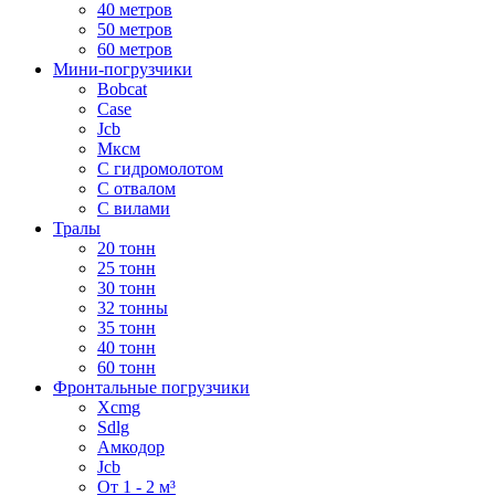
40 метров
50 метров
60 метров
Мини-погрузчики
Bobcat
Case
Jcb
Мксм
С гидромолотом
С отвалом
С вилами
Тралы
20 тонн
25 тонн
30 тонн
32 тонны
35 тонн
40 тонн
60 тонн
Фронтальные погрузчики
Xcmg
Sdlg
Амкодор
Jcb
От 1 - 2 м³