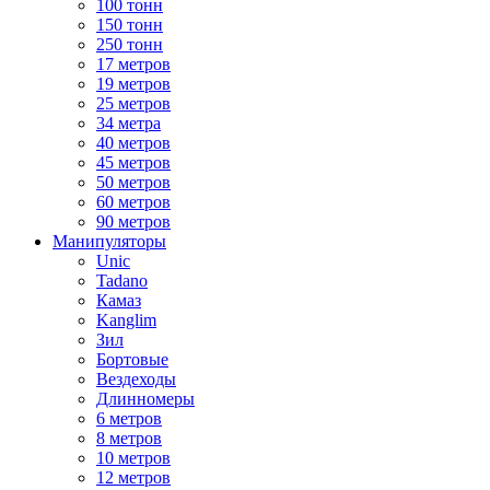
100 тонн
150 тонн
250 тонн
17 метров
19 метров
25 метров
34 метра
40 метров
45 метров
50 метров
60 метров
90 метров
Манипуляторы
Unic
Tadano
Камаз
Kanglim
Зил
Бортовые
Вездеходы
Длинномеры
6 метров
8 метров
10 метров
12 метров