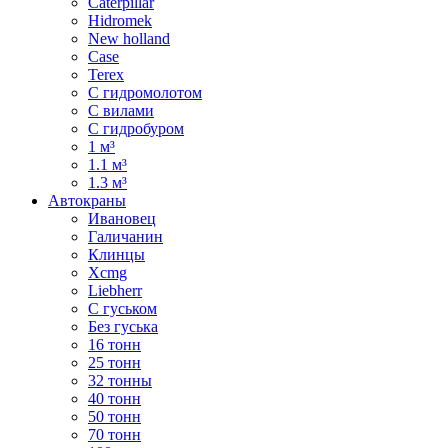
Caterpillar
Hidromek
New holland
Case
Terex
С гидромолотом
С вилами
С гидробуром
1 м³
1.1 м³
1.3 м³
Автокраны
Ивановец
Галичанин
Клинцы
Xcmg
Liebherr
С гуськом
Без гуська
16 тонн
25 тонн
32 тонны
40 тонн
50 тонн
70 тонн