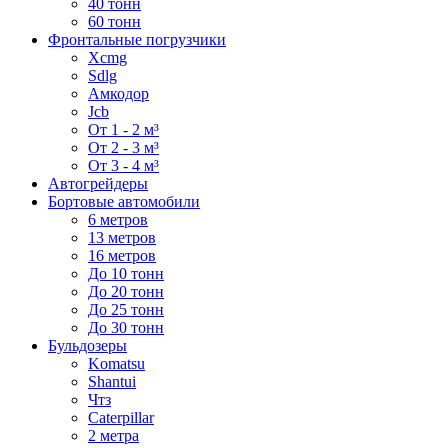
40 тонн
60 тонн
Фронтальные погрузчики
Xcmg
Sdlg
Амкодор
Jcb
От 1 - 2 м³
От 2 - 3 м³
От 3 - 4 м³
Автогрейдеры
Бортовые автомобили
6 метров
13 метров
16 метров
До 10 тонн
До 20 тонн
До 25 тонн
До 30 тонн
Бульдозеры
Komatsu
Shantui
Чтз
Caterpillar
2 метра