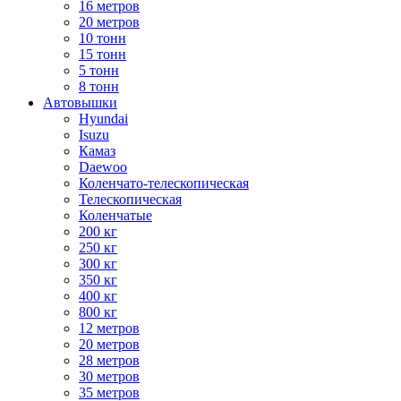
16 метров
20 метров
10 тонн
15 тонн
5 тонн
8 тонн
Автовышки
Hyundai
Isuzu
Камаз
Daewoo
Коленчато-телескопическая
Телескопическая
Коленчатые
200 кг
250 кг
300 кг
350 кг
400 кг
800 кг
12 метров
20 метров
28 метров
30 метров
35 метров