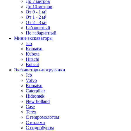
До 7 метров
До 10 метров
От 0 - 1 м³
От 1 - 2 м³
От 2 - 3 м³
Габаритный
Не габаритный
Мини-экскаваторы
Jcb
Komatsu
Kubota
Hitachi
Bobcat
Экскаваторы-погрузчики
Jcb
Volvo
Komatsu
Caterpillar
Hidromek
New holland
Case
Terex
С гидромолотом
С вилами
С гидробуром