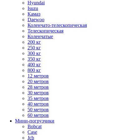
Hyundai
Isuzu
Камаз
Daewoo
Коленчато-телескопическая
Телескопическая
Коленчатые
200 кг
250 кг
300 кг
350 кг
400 кг
800 кг
12 метров
20 метров
28 метров
30 метров
35 метров
40 метров
50 метров
60 метров
Мини-погрузчики
Bobcat
Case
Jcb