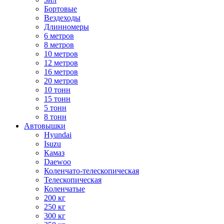
Бортовые
Вездеходы
Длинномеры
6 метров
8 метров
10 метров
12 метров
16 метров
20 метров
10 тонн
15 тонн
5 тонн
8 тонн
Автовышки
Hyundai
Isuzu
Камаз
Daewoo
Коленчато-телескопическая
Телескопическая
Коленчатые
200 кг
250 кг
300 кг