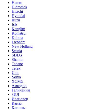
Hamm
Hidromek
Hitachi
Hyundai
Isuzu
Jcb
Kanglim
Komatsu
Kubota
Liebherr
New Holland
Scania
SDLG
Shantui
Tadano
Terex
Unic
Volvo
XCMG
Амкодор
Галичанин
ЗИЛ
Ивановец
Камаз
Клинцы