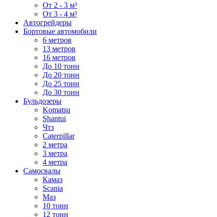
От 2 - 3 м³
От 3 - 4 м³
Автогрейдеры
Бортовые автомобили
6 метров
13 метров
16 метров
До 10 тонн
До 20 тонн
До 25 тонн
До 30 тонн
Бульдозеры
Komatsu
Shantui
Чтз
Caterpillar
2 метра
3 метра
4 метра
Самосвалы
Камаз
Scania
Маз
10 тонн
12 тонн