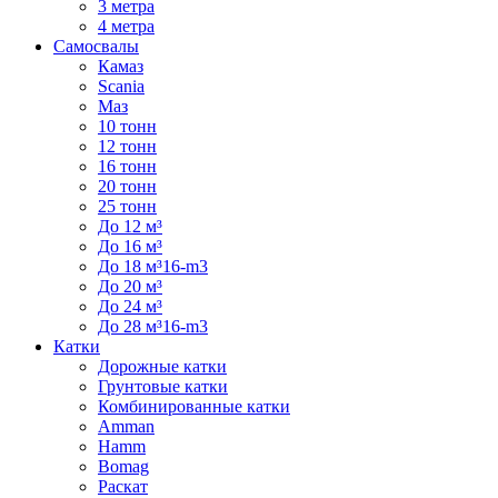
3 метра
4 метра
Самосвалы
Камаз
Scania
Маз
10 тонн
12 тонн
16 тонн
20 тонн
25 тонн
До 12 м³
До 16 м³
До 18 м³16-m3
До 20 м³
До 24 м³
До 28 м³16-m3
Катки
Дорожные катки
Грунтовые катки
Комбинированные катки
Amman
Hamm
Bomag
Раскат