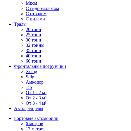
Мксм
С гидромолотом
С отвалом
С вилами
Тралы
20 тонн
25 тонн
30 тонн
32 тонны
35 тонн
40 тонн
60 тонн
Фронтальные погрузчики
Xcmg
Sdlg
Амкодор
Jcb
От 1 - 2 м³
От 2 - 3 м³
От 3 - 4 м³
Автогрейдеры
Бортовые автомобили
6 метров
13 метров