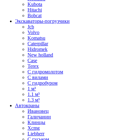
Kubota
Hitachi
Bobcat
Экскаваторы-погрузчики
Jcb
Volvo
Komatsu
Caterpillar
Hidromek
New holland
Case
Terex
С гидромолотом
С вилами
С гидробуром
1 м³
1.1 м³
1.3 м³
Автокраны
Ивановец
Галичанин
Клинцы
Xcmg
Liebherr
С гуськом