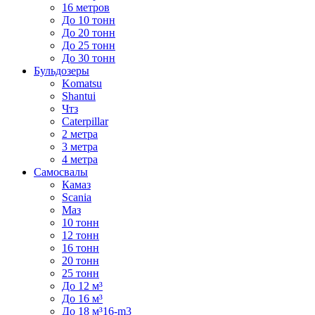
16 метров
До 10 тонн
До 20 тонн
До 25 тонн
До 30 тонн
Бульдозеры
Komatsu
Shantui
Чтз
Caterpillar
2 метра
3 метра
4 метра
Самосвалы
Камаз
Scania
Маз
10 тонн
12 тонн
16 тонн
20 тонн
25 тонн
До 12 м³
До 16 м³
До 18 м³16-m3