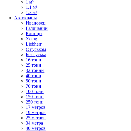
1 м³
1.1 м³
1.3 м³
Автокраны
Ивановец
Галичанин
Клинцы
Xcmg
Liebherr
С гуськом
Без гуська
16 тонн
25 тонн
32 тонны
40 тонн
50 тонн
70 тонн
100 тонн
150 тонн
250 тонн
17 метров
19 метров
25 метров
34 метра
40 метров