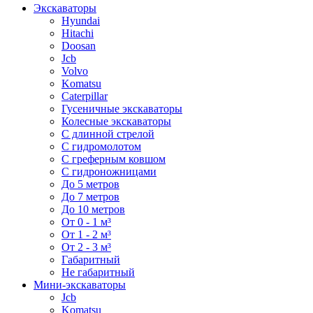
Экскаваторы
Hyundai
Hitachi
Doosan
Jcb
Volvo
Komatsu
Caterpillar
Гусеничные экскаваторы
Колесные экскаваторы
С длинной стрелой
С гидромолотом
С греферным ковшом
С гидроножницами
До 5 метров
До 7 метров
До 10 метров
От 0 - 1 м³
От 1 - 2 м³
От 2 - 3 м³
Габаритный
Не габаритный
Мини-экскаваторы
Jcb
Komatsu